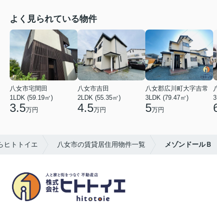
よく見られている物件
八女市宅間田
八女市吉田
八女郡広川町大字吉常
1LDK (59.19㎡)
2LDK (55.35㎡)
3LDK (79.47㎡)
3
3.5
4.5
5
万円
万円
万円
らヒトトイエ
八女市の賃貸居住用物件一覧
メゾンドールＢ
八女市の賃貸物件・不動産売買はヒトトイエ