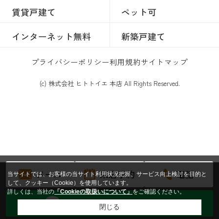
賃貸戸建て
ペット可
インターネット無料
新築戸建て
プライバシーポリシー
利用規約
サイトマップ
(c) 株式会社 ヒトトイエ 本店 All Rights Reserved.
メール
来店予約
電話
当サイトでは、お客様の当サイト利用状況把握、サービス向上検討を目的と
して、クッキー（Cookie）を使用しています。
詳しくは、当社の
「Cookieの取扱いについて」
をご確認ください。
トークからお問い合わせする
閉じる