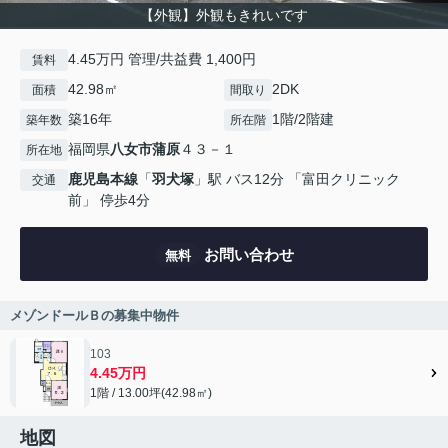
【外観】外観もきれいです
4.45万円 管理/共益費 1,400円
賃料
42.98㎡
2DK
面積
間取り
築16年
1階/2階建
築年数
所在階
福岡県
八女市
蒲原
４３－１
所在地
鹿児島本線
「
羽犬塚
」駅 バス12分 「富田クリニック
交通
前」 停歩4分
お問い合わせ
無料
メゾンドールＢの募集中物件
103
4.45万円
1階 / 13.00坪(42.98㎡)
地図