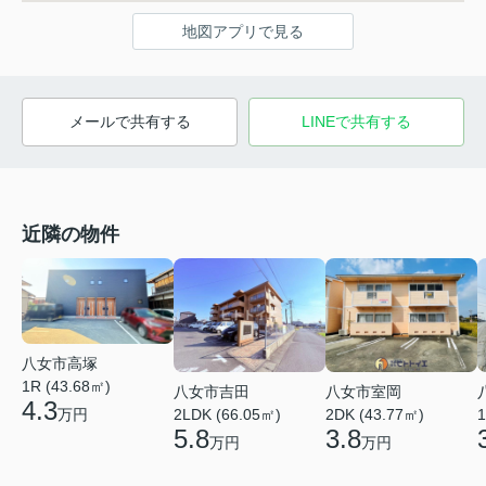
地図アプリで見る
メールで共有する
LINEで共有する
近隣の物件
八女市高塚
1R (43.68㎡)
八女市吉田
八女市室岡
4.3
万円
2LDK (66.05㎡)
2DK (43.77㎡)
1
5.8
3.8
万円
万円