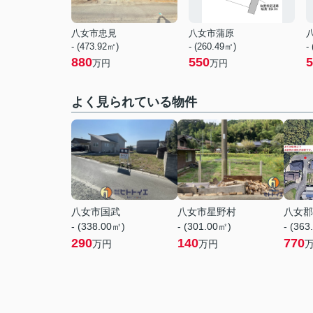
八女市忠見
八女市蒲原
- (473.92㎡)
- (260.49㎡)
-
880
550
5
万円
万円
よく見られている物件
八女市国武
八女市星野村
八女郡
- (338.00㎡)
- (301.00㎡)
- (363
290
140
770
万円
万円