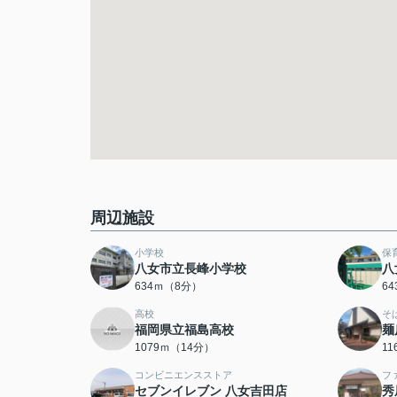
周辺施設
小学校
保
八女市立長峰小学校
八
634ｍ（8分）
6
高校
そ
福岡県立福島高校
麺
1079ｍ（14分）
1
コンビニエンスストア
フ
セブンイレブン 八女吉田店
秀