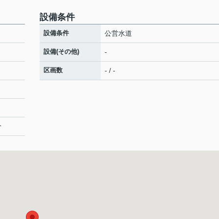
設備条件
設備条件
公営水道
設備(その他)
-
区画数
- / -
分