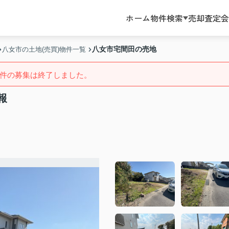
ホーム
物件検索
売却査定
会
八女市宅間田の売地
八女市の土地(売買)物件一覧
件の募集は終了しました。
報