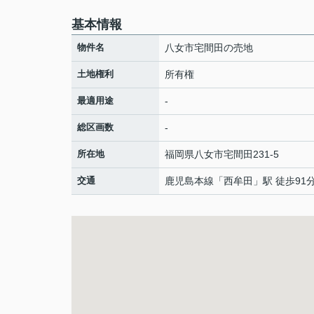
基本情報
物件名
八女市宅間田の売地
土地権利
所有権
最適用途
-
総区画数
-
所在地
福岡県
八女市
宅間田
231-5
交通
鹿児島本線
「
西牟田
」駅 徒歩91