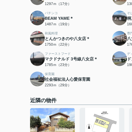
1297ｍ（17分）
1
パチンコ
そ
BEAM YAME＊
桐
1487ｍ（19分）
1
和風料理
専
とんかつきのや八女店＊
八
1750ｍ（22分）
1
ファーストフード
デ
マクドナルド 3号線八女店＊
ド
1785ｍ（23分）
1
保育園
社会福祉法人心愛保育園
2293ｍ（29分）
近隣の物件