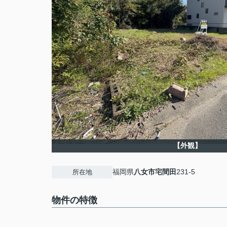
【外観】
福岡県
八女市
宅間田
231-5
所在地
物件の特徴