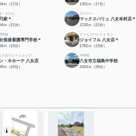
304ｍ（17分）
1351ｍ（17分）
ば・うどん
スーパー
乃家＊
マックスバリュ 八女本村店＊
604ｍ（21分）
1720ｍ（22分）
門学校
ファミリーレストラン
女筑後看護専門学校＊
ジョイフル 八女店＊
768ｍ（23分）
1782ｍ（23分）
ィスカウントショップ
中学校
ン・キホーテ 八女店
八女市立福島中学校
909ｍ（24分）
2003ｍ（26分）