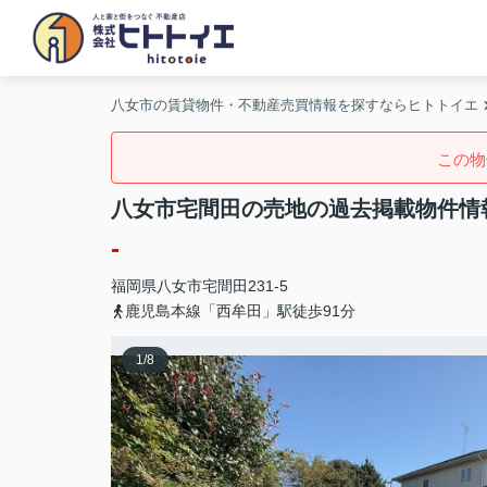
八女市の賃貸物件・不動産売買情報を探すならヒトトイエ
この物
八女市宅間田の売地の過去掲載物件情
-
福岡県
八女市
宅間田
231-5
鹿児島本線「西牟田」駅徒歩91分
1
/
8