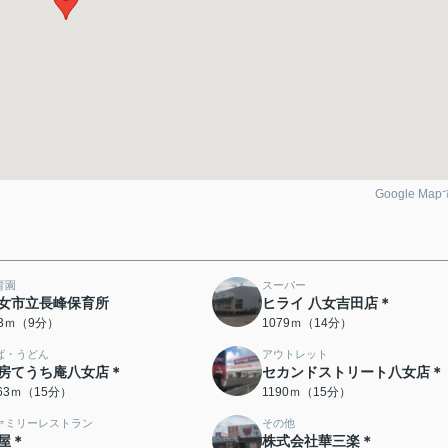
Google Ma
育園
スーパー
女市立長峰保育所
ヒライ 八女吉田店＊
43ｍ（9分）
1079ｍ（14分）
ば・うどん
アウトレット
房てうち庵八女店＊
セカンドストリート八女店＊
163ｍ（15分）
1190ｍ（15分）
ァミリーレストラン
その他
屋＊
株式会社華三楽＊