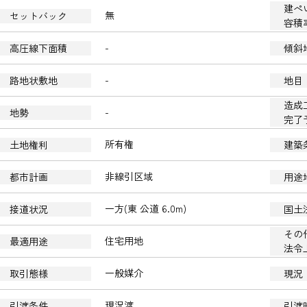
建ぺい
無
セットバック
容積
-
高圧線下面積
傾斜
-
路地状敷地
地目
造成
-
地勢
完了
所有権
土地権利
建築
非線引区域
都市計画
用途
一方(東 公道 6.0m)
接道状況
国土
その
住宅用地
最適用途
法令
一般媒介
取引態様
現況
現況渡
引渡条件
引渡