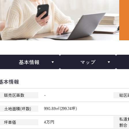
基本情報
マップ
基本情報
-
販売区画数
総区
990.89㎡(299.74坪)
土地面積(坪数)
私道
4万円
坪単価
割合