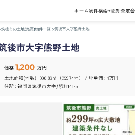
ホーム
物件検索
売却査定
会
筑後市大字熊野土地
筑後市の土地(売買)物件一覧
筑後市大字熊野土地
1,200
価格
万円
土地面積(坪数) : 990.89㎡（299.74坪） / 坪単価 : 4万円
住所 : 福岡県
筑後市
大字熊野
1141-5