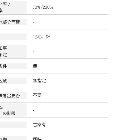
率 /
70%/200%
率
-
地部分面積
宅地、畑
工事
-
予定
無
条件
無指定
地域
不要
法届出要否
他
-
上の制限
古家有
即時
時期