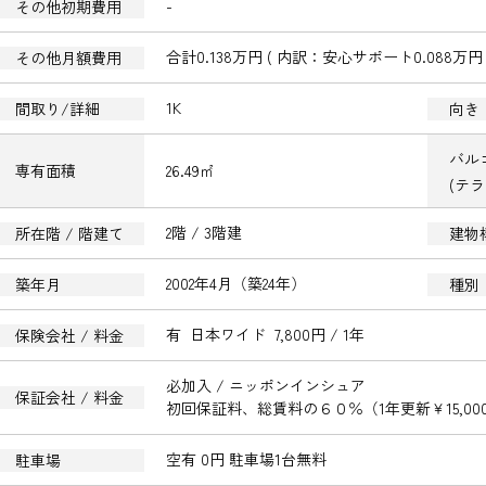
-
その他初期費用
合計0.138万円 ( 内訳：安心サポート0.088万円 
その他月額費用
1K
間取り/詳細
向き
バル
26.49㎡
専有面積
(テ
2階 / 3階建
所在階 / 階建て
建物
2002年4月（築24年）
築年月
種別
有 日本ワイド 7,800円 / 1年
保険会社 / 料金
必加入 / ニッポンインシュア
保証会社 / 料金
初回保証料、総賃料の６０％（1年更新￥15,00
空有 0円 駐車場1台無料
駐車場