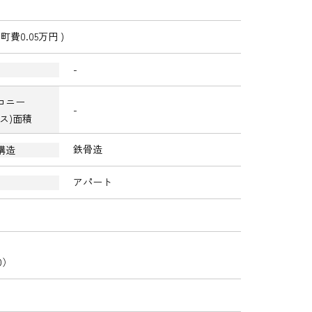
町費0.05万円 )
-
コニー
-
ラス)面積
鉄骨造
構造
アパート
0）