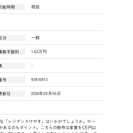
相談
可能時期
一般
区分
1.65万円
事務手数料
-
賃
93916913
番号
2026年08月06日
更新日
な「レジデンスけやき」はいかがでしょうか。ロー
ニがあるのもポイント。こちらの物件は家賃を5万円以