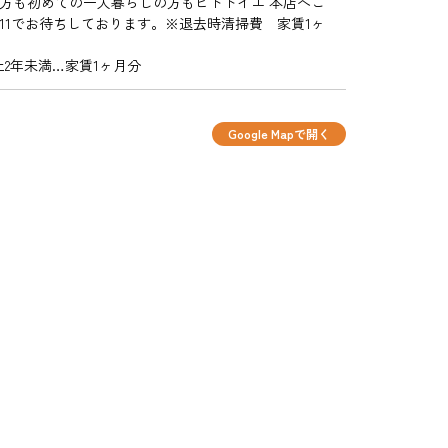
方も初めての一人暮らしの方もヒトトイエ 本店へご
3311でお待ちしております。※退去時清掃費 家賃1ヶ
上2年未満…家賃1ヶ月分
Google Mapで開く