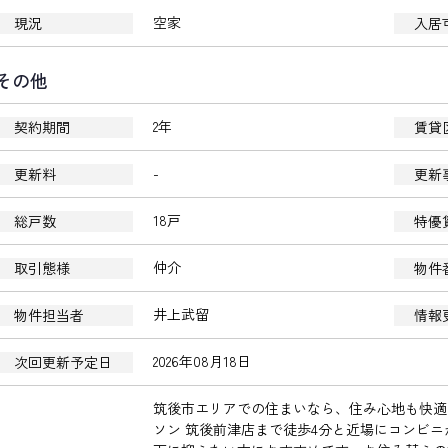
空家
現況
入居
その他
2年
契約期間
賃貸
-
更新料
更新
18戸
総戸数
特優
仲介
取引態様
物件
井上武留
物件担当者
情報
2026年08月18日
次回更新予定日
筑後市エリアでの住まいなら、住み心地も快適
ソン 筑後前津店まで徒歩4分と近場にコンビ