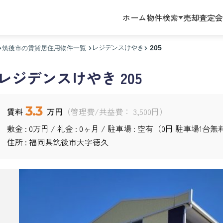
ホーム
物件検索
売却査定
会
レジデンスけやき
205
筑後市の賃貸居住用物件一覧
レジデンスけやき 205
3.3
賃料
万円
（管理費/共益費： 3,500円）
敷金 : 0万円 / 礼金 : 0ヶ月 / 駐車場 : 空有（0円 駐車場1台
住所 : 福岡県
筑後市
大字徳久