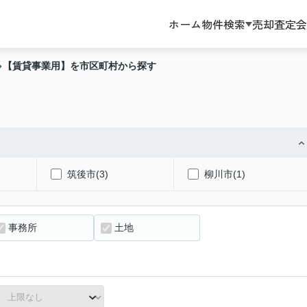
ホーム
物件検索
売却査定
会
【賃貸事業用】を市区町村から探す
筑後市(3)
柳川市(1)
事務所
土地