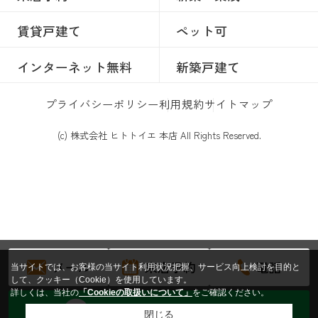
賃貸戸建て
ペット可
インターネット無料
新築戸建て
プライバシーポリシー
利用規約
サイトマップ
(c) 株式会社 ヒトトイエ 本店 All Rights Reserved.
メール
来店予約
電話
当サイトでは、お客様の当サイト利用状況把握、サービス向上検討を目的と
して、クッキー（Cookie）を使用しています。
詳しくは、当社の
「Cookieの取扱いについて」
をご確認ください。
トークからお問い合わせする
閉じる