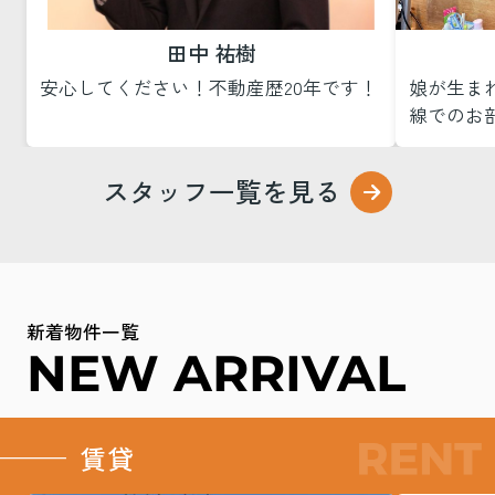
「LINEで連絡する」ボタンをクリック
認証コードをコピーして「友だち追
田中 祐樹
加」をクリック
LINEのメッセージでコピーした認証コ
安心してください！不動産歴20年です！
娘が生ま
ードを送信してください
線でのお部
スタッフ一覧を見る
何卒よろしくお願い申し上げます。
2026.03.17
新着物件一覧
【✨新着分譲地情報｜八女市室岡
NEW ARRIVAL
✨】
マイホームなら、ゆとりある土地で理想の住まいづくりを
「室岡3区画分譲地」のご紹介です！
賃貸
福岡県八女市室岡（全3区画／残り2区画）