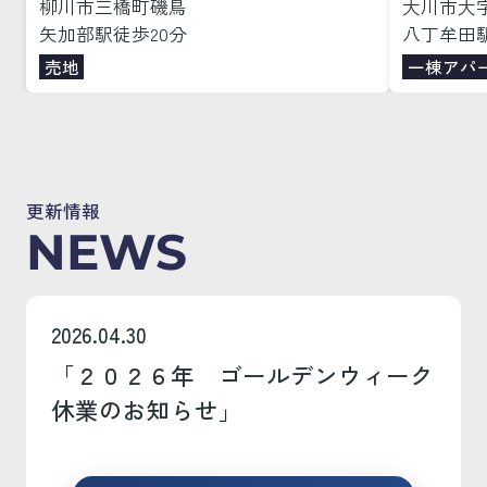
柳川市三橋町磯鳥
大川市大
矢加部駅徒歩20分
八丁牟田駅
売地
一棟アパ
更新情報
NEWS
2026.04.30
「２０２６年 ゴールデンウィーク
休業のお知らせ」