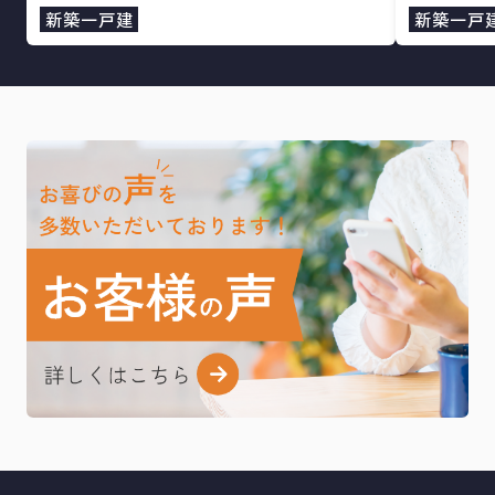
新築一戸建
新築一戸
日頃より株式会社ヒトトイエをご愛顧頂き誠に有難うござい
ます。
誠に勝手ながら、弊社は、下記の期日を年末年始休業とさせ
ていただきます。
１２月２７日（土）～１月４日（日
）
１月５日（月曜日）
より、通常営業となります。
年末年始休業期間は何かとご迷惑をおかけいたします
が、何卒ご了承のほど、お願い申し上げます。