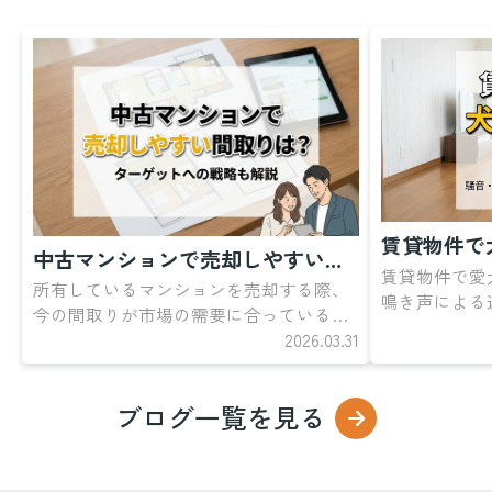
休業期間
5月3日（日）〜 5
月6日（水）
5月7日（木）より通常営業いた
します。
休業期間中にいただきましたお問い合わ
中古マンションで売却しやすい間取りは？ターゲットへの戦略も解説
せにつきましては、通常営業開始後、順
賃貸物件で愛
次対応させていただきます。 お客様には
所有しているマンションを売却する際、
鳴き声による
ご不便をおかけいたしますが、何卒ご了
今の間取りが市場の需要に合っているの
付くにおい、
承くださいますようお願い申し上げま
か、あるいは不利になってしまわないか
2026.03.31
策でお悩みで
す。
とお悩みではありませんか。間取りは売
問題を放置し
却スピードや価格に直結する重要な要素
ルに発展した
ブログ一覧を見る
であり、ターゲット層を見誤ると、買い
復費用を請求
手がつかず長期化したり値下げを迫られ
になりかねま
たりするリスクが高まります。本記事で
休業期間中のお問い合わせ
件ならではの
は、中古マンション市場で売れやすい間