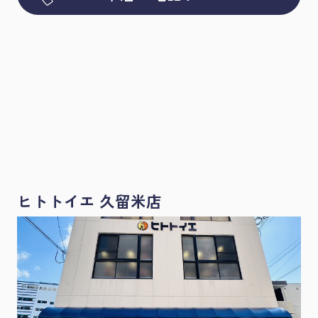
＝＝＝＝＝＝＝＝＝＝＝＝＝＝＝＝＝＝＝＝＝＝＝＝＝＝＝
＝＝＝
ＬＩＮＥ
緊急の方は
でお問合せもしくは下記のメールにてご
連絡ください。
連絡はLINEでも受け付けております！！
～ＬＩＮＥで連絡はこちら～
☆LINE登録方法
①『LINEで返信』のアイコンをクリック
②『認証コード』をコピーして『友だち追加』をクリック
ヒトトイエ 久留米店
③メッセージで➁でコピーした『認証コード』を送信してく
ださい！！
＝＝＝＝＝＝＝＝＝＝＝＝＝＝＝＝＝＝＝＝＝＝＝＝＝＝＝
＝＝＝＝＝＝
来店ご予約や入居者様、オーナー様は下記メールにて受
け付けております。