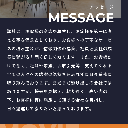
メッセージ
何卒宜しくお願いいたします。
MESSAGE
弊社は、お客様の意志を尊重し、お客様を第一に考
える事を信念としており、お客様への丁寧なサービ
2025.11.02
スの積み重ねが、信頼関係の構築、社員と会社の成
社内研修休業のお知らせ
長に繋がると固く信じております。また、お客様だ
けでなく、社員や家族、お取引先等、支えてくれる
日頃より株式会社ヒトトイエをご愛顧頂き誠に有難うござい
全ての方々への感謝の気持ちを忘れずに日々業務に
ます。
取り組んでおります。まだまだ駆け出しの会社では
誠に勝手ながら、弊社は下記の期日を社内研修休業
ありますが、将来を見据え、粘り強く、高い志の
とさせていただきます。
下、お客様に真に満足して頂ける会社を目指し、
１１月４日（火）～１１月６日(木)
日々邁進して参りたいと思っております。
を 臨時休業とさせていただきます。
１１月７日(金曜日)
より、通常営業となります。
休業期間は何かとご迷惑をおかけいたしますが