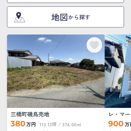
地図
から探す
三橋町磯鳥売地
レ・マー
380
900
万円
113.13坪 / 374.00㎡
万