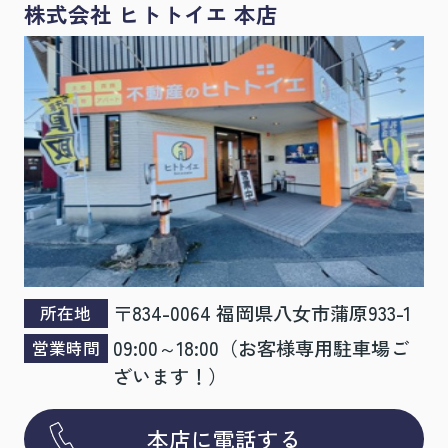
株式会社 ヒトトイエ 本店
け付けております。
お問合せファーム
何卒宜しくお願いいたします。
2025.10.23
社員研修による臨時休業のお知らせ
頃より株式会社ヒトトイエをご愛顧頂き誠に有難うござい
日
ます。
誠に勝手ながら、弊社は下記の期日を社内研修休業
とさせていただきます。
〒834-0064 福岡県八女市蒲原933-1
所在地
１１月４日（火）～１１月６日(木)
09:00～18:00（お客様専用駐車場ご
営業時間
ざいます！）
を 臨時休業とさせていただきます。
１１月７日(金曜日)
より、通常営業となります。
休業期間は何かとご迷惑をおかけいたしますが
本店に電話する
何卒ご了承のほど、お願い申し上げます。