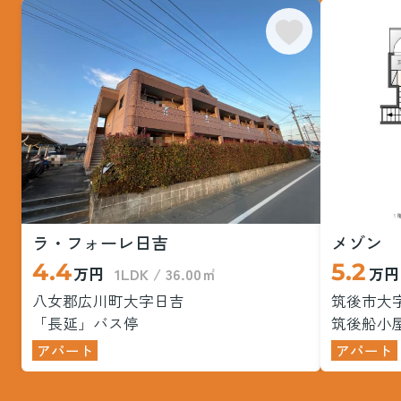
価格：HP参照
土地面積：264.46㎡（約80.00坪）
坪単価：HP参照
＼おすすめポイント／
✔ 約80坪の広々敷地で自由設計OK（建築条件なし）
✔ 徒歩6分にコンビニありで生活便利
✔ 八女ICまで車で約3分圏内でアクセス良好
✔ 小学校も徒歩圏内で子育て世代にも◎
バス停「鶴丸眼科前」徒歩6分
JR羽犬塚駅までアクセス可能
ラ・フォーレ日吉
メゾン 
【設備】
4.4
5.2
万円
1LDK / 36.00㎡
万円
・公営水道／公共下水／電気あり
八女郡広川町大字日吉
筑後市大
【その他】
「長延」バス停
筑後船小屋
・上下水道工事負担金：33万円
アパート
アパート
・引渡し予定：2026年6月中旬
詳しくはこちらの詳細をご確認ください