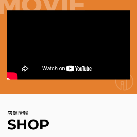
何卒ご了承のほど、お願い申し上げます。
＝＝＝＝＝＝＝＝＝＝＝＝＝＝＝＝＝＝＝＝＝＝＝＝＝＝＝
＝＝＝
ＬＩＮＥ
緊急の方は
でお問合せもしくは下記のメールにてご
連絡ください。
連絡はLINEでも受け付けております！！
～ＬＩＮＥで連絡はこちら～
☆LINE登録方法
①『LINEで返信』のアイコンをクリック
②『認証コード』をコピーして『友だち追加』をクリック
③メッセージで➁でコピーした『認証コード』を送信してく
店舗情報
ださい！！
SHOP
＝＝＝＝＝＝＝＝＝＝＝＝＝＝＝＝＝＝＝＝＝＝＝＝＝＝＝
＝＝＝＝＝＝
来店ご予約や入居者様、オーナー様は下記メールにて受