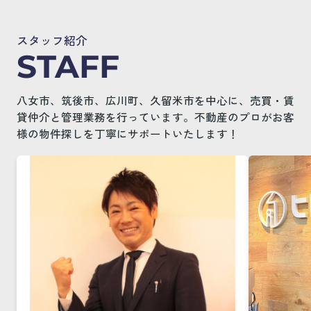
きる、効果的
について
取りの傾向や、それぞれのタイプ別に最
から部屋を守
適なターゲット設定と、成約率を高める
緊急のご連絡、来店予約、入居者様・オ
す。愛犬と快
スタッフ紹介
ための販売戦略について解説します。ご
ーナー様からのお問い合わせは、 LINEま
時の不安を少
STAFF
自身の物件の価値を引き出し、スムーズ
たはお問い合わせフォームよりご連絡く
は、ぜひご参
ださい。
な売却活動を実現したいとお考えの方
▼ 物件情報
は、ぜひご参考になさってくださいね。
八女市、筑後市、広川町、久留米市を中心に、売買・賃
ク ▼八女市
▼ 不動産売却をしたい方はこちらをクリ
貸仲介と管理業務を行っています。不動産のプロがお客
目次 ▼ 賃貸物
LINEで連絡する
ック ▼売却査定フォーム...
様の物件探しを丁寧にサポートいたします！
お問い合わせフォー
ム
LINE登録方法