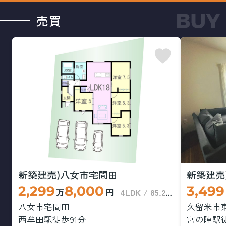
売買
土地探しはヒトトイエ本店へ！
お気軽にお問い合わせください✨
TEL：0943-30-3311
理想のマイホームづくり、ここから始めませんか？
2025.12.26
「年末年始休業のお知らせ」
「年末年始休業のお知らせ」
新築建売)八女市宅間田
新築建売
2,299
8,000
3,499
万
円
4LDK / 85.29㎡
八女市宅間田
久留米市
西牟田駅徒歩91分
宮の陣駅徒