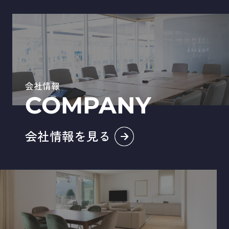
来年も変わらぬお引き立てのほどよろしくお願い申し上
げます。
ＬＩＮＥ
緊急の方は
でお問合せもしくは下記のメール
にてご連絡ください。
連絡はLINEでも受け付けております！！
会社情報
～ＬＩＮＥで連絡はこちら～
COMPANY
☆LINE登録方法
①『LINEで返信』のアイコンをクリック
②『認証コード』をコピーして『友だち追加』をクリッ
会社情報を見る
ク
③メッセージで➁でコピーした『認証コード』を送信し
てください！！
来店ご予約や入居者様、オーナー様は下記メールにて受け付
けております。
お問合せファーム