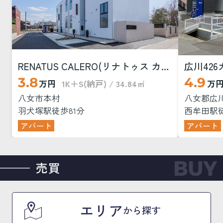
RENATUS CALERO(リナトゥス カレロ)
広川42
3.8
4.9
万円
1K＋S(納戸) / 34.84㎡
万
八女市本村
八女郡広
羽犬塚駅徒歩81分
西牟田駅徒
アパート
アパート
売買
エリア
から探す