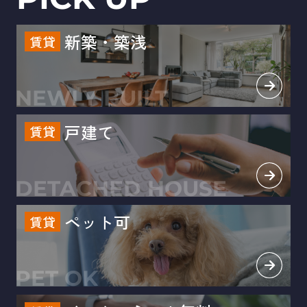
新築・築浅
賃貸
NEWLY BUILT
戸建て
賃貸
DETACHED HOUSE
ペット可
賃貸
PET OK