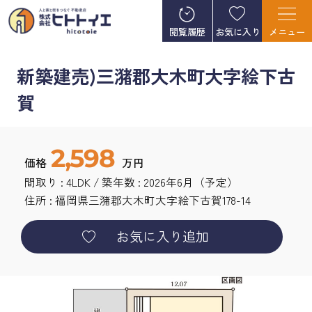
閲覧履歴
お気に入り
メニュー
新築建売)三潴郡大木町大字絵下古
賀
2,598
価格
万円
間取り : 4LDK / 築年数 : 2026年6月（予定）
住所 : 福岡県
三潴郡大木町
大字絵下古賀
178-14
お気に入り追加