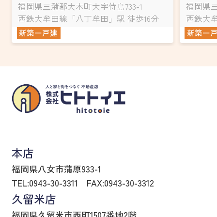
福岡県三潴郡大木町大字侍島733-1
福岡県三
西鉄大牟田線「八丁牟田」駅 徒歩16分
西鉄大牟
新築一戸建
新築一
八女市の賃貸物件・不動産売買はヒトトイエ
本店
福岡県八女市蒲原933-1
TEL:0943-30-3311
FAX:0943-30-3312
久留米店
福岡県久留米市西町1507番地2階