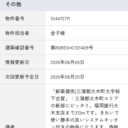
その他
物件番号
104472771
物件担当者
金子峻
建築確認番号
第R085SHC101409号
情報更新日
2026年08月06日
次回更新予定日
2026年08月20日
「新築建売)三潴郡大木町大字絵
下古賀」：三潴郡大木町エリア
の新居にピッタリ。福岡銀行大
木支店まで372mです。きれいで
使い勝手の良いシステムキッチ
備考
ン付きの物件になります。西鉄