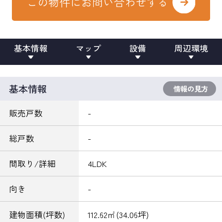
この物件にお問い合わせする
基本情報
マップ
設備
周辺環境
基本情報
情報の見方
販売戸数
-
総戸数
-
間取り/詳細
4LDK
向き
-
建物面積(坪数)
112.62㎡(34.06坪)