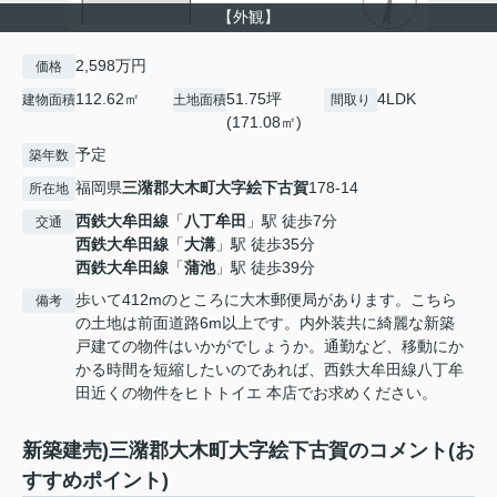
【外観】
2,598万円
価格
112.62㎡
51.75坪
4LDK
建物面積
土地面積
間取り
(171.08㎡)
予定
築年数
福岡県
三潴郡大木町
大字絵下古賀
178-14
所在地
西鉄大牟田線
「
八丁牟田
」駅 徒歩7分
交通
西鉄大牟田線
「
大溝
」駅 徒歩35分
西鉄大牟田線
「
蒲池
」駅 徒歩39分
歩いて412mのところに大木郵便局があります。こちら
備考
の土地は前面道路6m以上です。内外装共に綺麗な新築
戸建ての物件はいかがでしょうか。通勤など、移動にか
かる時間を短縮したいのであれば、西鉄大牟田線八丁牟
田近くの物件をヒトトイエ 本店でお求めください。
新築建売)三潴郡大木町大字絵下古賀のコメント(お
すすめポイント)