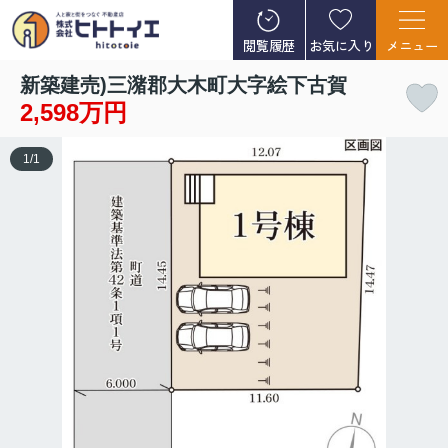
閲覧履歴
お気に入り
メニュー
新築建売)三潴郡大木町大字絵下古賀
2,598万円
1
/
1