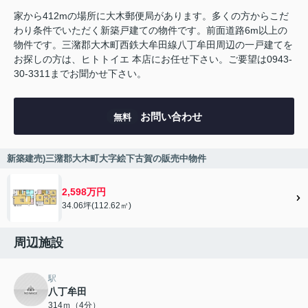
家から412mの場所に大木郵便局があります。多くの方からこだ
わり条件でいただく新築戸建ての物件です。前面道路6m以上の
物件です。三潴郡大木町西鉄大牟田線八丁牟田周辺の一戸建てを
お探しの方は、ヒトトイエ 本店にお任せ下さい。ご要望は0943-
30-3311までお聞かせ下さい。
お問い合わせ
無料
新築建売)三潴郡大木町大字絵下古賀の販売中物件
2,598万円
34.06坪(112.62㎡)
周辺施設
駅
八丁牟田
314ｍ（4分）