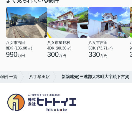
よく見られている物件
八女市吉田
八女市星野村
八女市吉田
8DK (106.98㎡)
4DK (99.30㎡)
5DK (73.71㎡)
9
990
300
330
万円
万円
万円
)物件一覧
八丁牟田駅
新築建売)三潴郡大木町大字絵下古賀
八女市の賃貸物件・不動産売買はヒトトイエ