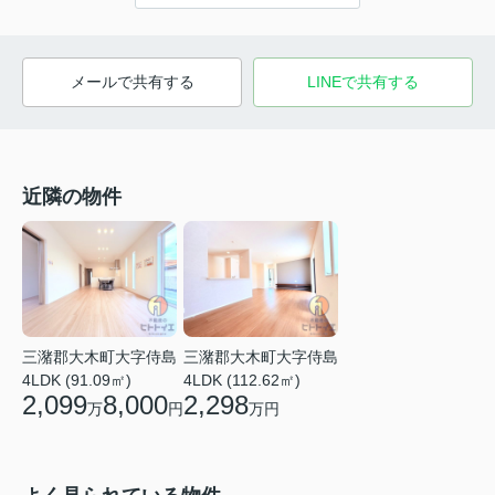
メールで共有する
LINEで共有する
近隣の物件
三潴郡大木町大字侍島
三潴郡大木町大字侍島
4LDK (91.09㎡)
4LDK (112.62㎡)
2,099
8,000
2,298
万
円
万円