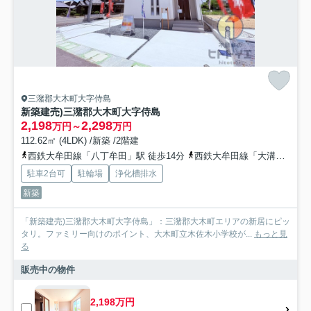
三潴郡大木町大字侍島
新築建売)三潴郡大木町大字侍島
2,198
2,298
万円～
万円
112.62㎡ (4LDK) /新築 /2階建
西鉄大牟田線「八丁牟田」駅 徒歩14分
西鉄大牟田線「大溝」駅 徒歩30分
駐車2台可
駐輪場
浄化槽排水
新築
「新築建売)三潴郡大木町大字侍島」：三潴郡大木町エリアの新居にピッ
タリ。ファミリー向けのポイント、大木町立木佐木小学校が...
もっと見
る
販売中の物件
2,198万円