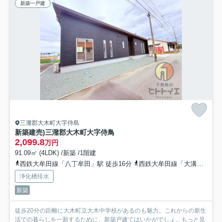
新築一戸建
三潴郡大木町大字侍島
新築建売)三潴郡大木町大字侍鳥
2,099.8
万円
91.09㎡ (4LDK) /新築 /1階建
西鉄大牟田線「八丁牟田」駅 徒歩16分
西鉄大牟田線「大溝」駅 徒歩32分
浄化槽排水
新築
徒歩20分の距離に大木町立大木中学校があるのも魅力。これからの新生
活での暮らしを一新するために、新築戸建てはいかがでしょ...
もっと見