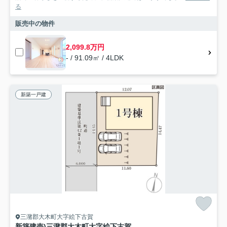
る
販売中の物件
2,099.8万円
- / 91.09㎡ / 4LDK
新築一戸建
三潴郡大木町大字絵下古賀
新築建売)三潴郡大木町大字絵下古賀