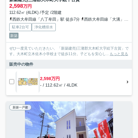
2,598
万円
112.62㎡ (4LDK) /予定 /2階建
西鉄大牟田線「八丁牟田」駅 徒歩7分
西鉄大牟田線「大溝」駅 徒歩35分
駐車2台可
浄化槽排水
新築
ぜひ一度見ていただきたい、「新築建売)三潴郡大木町大字絵下古賀」で
す。大木町立木佐木小学校まで徒歩11分。子どもを安心し...
もっと見る
販売中の物件
2,598万円
- / 112.62㎡ / 4LDK
新築一戸建