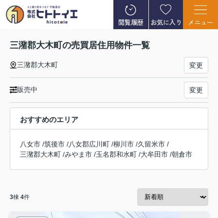
閲覧履歴
お気に入り
メニュー
三潴郡大木町の売買居住用物件一覧
三潴郡大木町
変更
販売中
変更
おすすめのエリア
八女市
/
筑後市
/
八女郡広川町
/
柳川市
/
久留米市
/
三潴郡大木町
/
みやま市
/
玉名郡和水町
/
大牟田市
/
朝倉市
3
棟
4
件