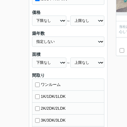
価格
～
当社
心し
築年数
面積
～
間取り
ワンルーム
1K/1DK/1LDK
2K/2DK/2LDK
3K/3DK/3LDK