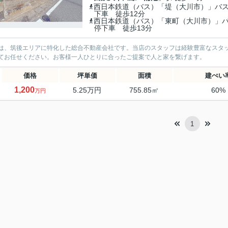
西日本鉄道（バス）「堤（大川市）」バ
下車 徒歩12分
西日本鉄道（バス）「東町（大川市）」
停下車 徒歩13分
は、筑後エリアに特化した総合不動産会社です。当店のスタッフは経験豊富なスタ
てお任せください。お客様一人ひとりに合ったご提案で人と家を繋げます。
価格
坪単価
面積
建ぺい
1,200
5.25万円
755.85㎡
60%
万円
1