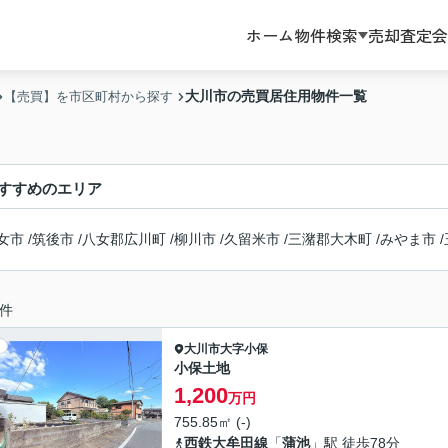
ホーム
物件検索
売却査定
会
大川市の売買居住用物件一覧
【売買】を市区町村から探す
すすめのエリア
女市
/
筑後市
/
八女郡広川町
/
柳川市
/
久留米市
/
三潴郡大木町
/
みやま市
/
件
大川市
大字小保
小保土地
1,200
万円
755.85㎡ (-)
西鉄大牟田線
「
蒲池
」駅 徒歩78分