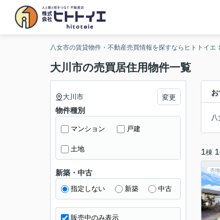
八女市の賃貸物件・不動産売買情報を探すならヒトトイエ
大川市の売買居住用物件一覧
お
大川市
変更
物件種別
八
マンション
戸建
土地
1
1
棟
売地
新築・中古
指定しない
新築
中古
販売中のみ表示