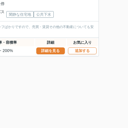
ス停
バス
閑静な住宅地
公共下水
ッフばかりですので、売買・賃貸その他の不動産についても安
率・容積率
詳細
お気に入り
・200%
詳細を見る
追加する