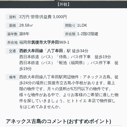
【外観】
3万円 管理/共益費 3,000円
賃料
28.58㎡
1LDK
面積
間取り
築8年
1-2階/2階建
築年数
所在階
福岡県
筑後市
大字井田
969-1
所在地
西鉄大牟田線
「
八丁牟田
」駅 徒歩34分
交通
西日本鉄道（バス）「侍島」バス停下車 徒歩19分
西日本鉄道（バス）「蛭池（福岡県）」バス停下車 徒
歩19分
西鉄大牟田線八丁牟田駅周辺物件：アネックス古島。徒
備考
歩24分の場所に筑後市立古島小学校があります。最上
階の物件です。月々の賃料が5万円以下の物件です。
様々な物件がある中で、よりお客様のご希望に適した物
件を探していきましょう。ヒトトイエ 本店で物件探し
をはじめてみませんか。
アネックス古島のコメント(おすすめポイント)