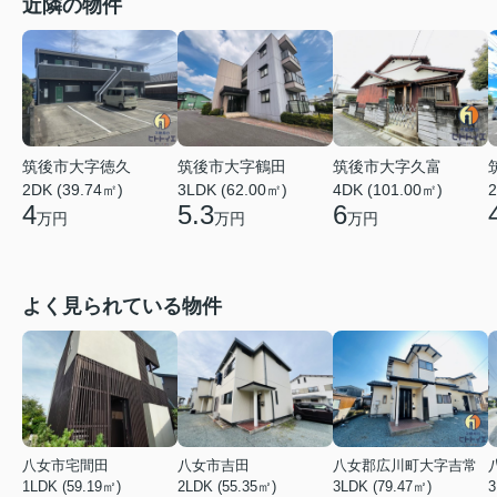
近隣の物件
筑後市大字徳久
筑後市大字鶴田
筑後市大字久富
2DK (39.74㎡)
3LDK (62.00㎡)
2
4DK (101.00㎡)
4
5.3
6
万円
万円
万円
よく見られている物件
八女市宅間田
八女市吉田
八女郡広川町大字吉常
1LDK (59.19㎡)
2LDK (55.35㎡)
3LDK (79.47㎡)
3