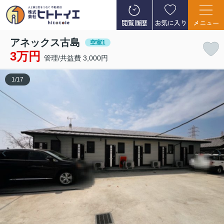
閲覧履歴
お気に入り
メニュー
アネックス古島
空室1
3万円
管理/共益費 3,000円
1
/
17