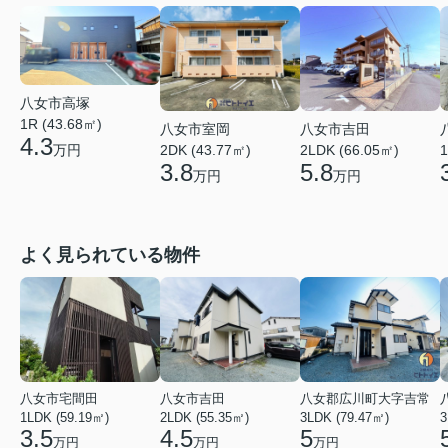
八女市高塚
1R (43.68㎡)
八女市室岡
八女市吉田
4.3
万円
2DK (43.77㎡)
2LDK (66.05㎡)
1
3.8
5.8
万円
万円
よく見られている物件
八女市宅間田
八女市吉田
八女郡広川町大字吉常
1LDK (59.19㎡)
2LDK (55.35㎡)
3LDK (79.47㎡)
3
3.5
4.5
5
万円
万円
万円