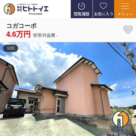
閲覧履歴
お気に入り
メニュー
コガコーポ
4.6万円
管理/共益費 -
1
/
15