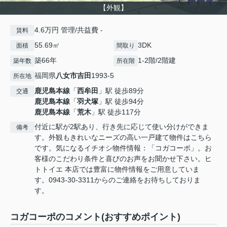
【外観】
4.6万円 管理/共益費 -
賃料
55.69㎡
3DK
面積
間取り
築66年
1-2階/2階建
築年数
所在階
福岡県
八女市
吉田
1993-5
所在地
鹿児島本線
「
西牟田
」駅 徒歩89分
交通
鹿児島本線
「
羽犬塚
」駅 徒歩94分
鹿児島本線
「
荒木
」駅 徒歩117分
付近に駅が2駅あり、行き先に応じて使い分けができま
備考
す。外観もきれいなニーズの高い一戸建て物件はこちら
です。気になるイチオシ物件情報：「コガコーポ」。お
客様のこだわり条件と喜びのお声をお聞かせ下さい。ヒ
トトイエ 本店では豊富に物件情報をご用意していま
す。0943-30-3311からのご連絡をお待ちしておりま
す。
コガコーポのコメント(おすすめポイント)