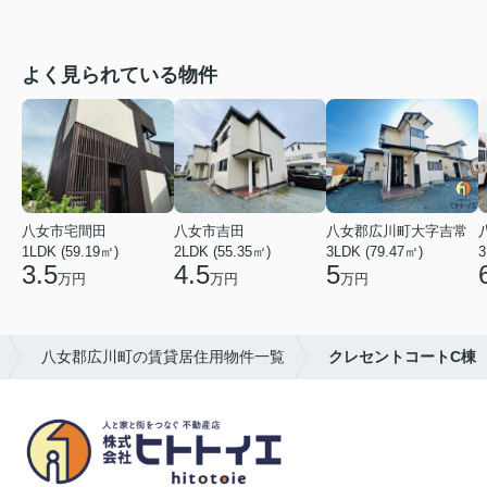
よく見られている物件
八女市宅間田
八女市吉田
八女郡広川町大字吉常
1LDK (59.19㎡)
2LDK (55.35㎡)
3LDK (79.47㎡)
3
3.5
4.5
5
万円
万円
万円
八女郡広川町の賃貸居住用物件一覧
クレセントコートC棟