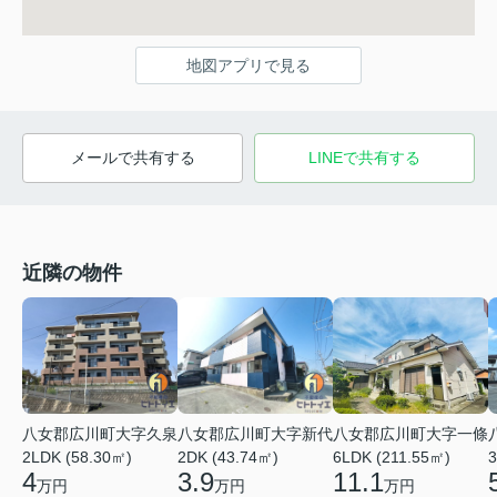
地図アプリで見る
メールで共有する
LINEで共有する
近隣の物件
八女郡広川町大字新代
八女郡広川町大字久泉
八女郡広川町大字一條
2DK (43.74㎡)
2LDK (58.30㎡)
6LDK (211.55㎡)
3
3.9
4
11.1
万円
万円
万円