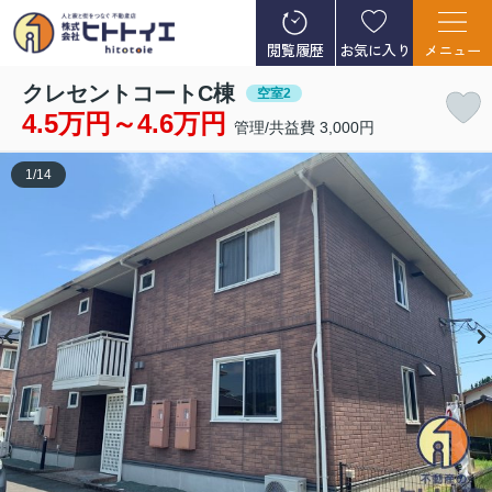
閲覧履歴
お気に入り
メニュー
クレセントコートC棟
空室2
4.5万円～4.6万円
管理/共益費 3,000円
1
/
14