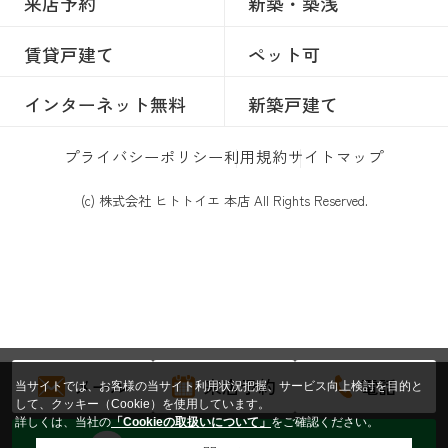
来店予約
新築・築浅
賃貸戸建て
ペット可
インターネット無料
新築戸建て
プライバシーポリシー
利用規約
サイトマップ
(c) 株式会社 ヒトトイエ 本店 All Rights Reserved.
メール
来店予約
電話
当サイトでは、お客様の当サイト利用状況把握、サービス向上検討を目的と
して、クッキー（Cookie）を使用しています。
詳しくは、当社の
「Cookieの取扱いについて」
をご確認ください。
トークからお問い合わせする