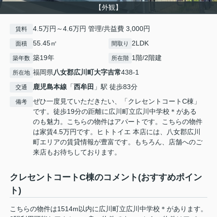
【外観】
4.5万円～4.6万円 管理/共益費 3,000円
賃料
55.45㎡
2LDK
面積
間取り
築19年
1階/2階建
築年数
所在階
福岡県
八女郡広川町
大字吉常
438-1
所在地
鹿児島本線
「
西牟田
」駅 徒歩83分
交通
ぜひ一度見ていただきたい、「クレセントコートC棟」
備考
です。徒歩19分の距離に広川町立広川中学校＊がある
のも魅力。こちらの物件はアパートです。こちらの物件
は家賃4.5万円です。ヒトトイエ 本店には、八女郡広川
町エリアの賃貸情報が豊富です。もちろん、店舗へのご
来店もお待ちしております。
クレセントコートC棟のコメント(おすすめポイン
ト)
こちらの物件は1514m以内に広川町立広川中学校＊があります。