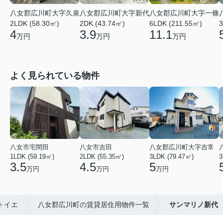
八女郡広川町大字新代
八女郡広川町大字久泉
八女郡広川町大字一條
2DK (43.74㎡)
2LDK (58.30㎡)
6LDK (211.55㎡)
3
3.9
4
11.1
万円
万円
万円
よく見られている物件
八女市宅間田
八女市吉田
八女郡広川町大字吉常
1LDK (59.19㎡)
2LDK (55.35㎡)
3LDK (79.47㎡)
3
3.5
4.5
5
万円
万円
万円
トイエ
八女郡広川町の賃貸居住用物件一覧
サンマリノ新代