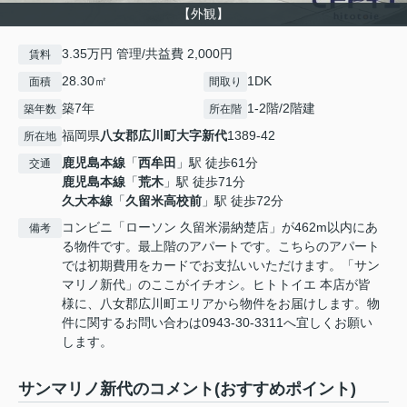
【外観】
3.35万円 管理/共益費 2,000円
賃料
28.30㎡
1DK
面積
間取り
築7年
1-2階/2階建
築年数
所在階
福岡県
八女郡広川町
大字新代
1389-42
所在地
鹿児島本線
「
西牟田
」駅 徒歩61分
交通
鹿児島本線
「
荒木
」駅 徒歩71分
久大本線
「
久留米高校前
」駅 徒歩72分
コンビニ「ローソン 久留米湯納楚店」が462m以内にあ
備考
る物件です。最上階のアパートです。こちらのアパート
では初期費用をカードでお支払いいただけます。「サン
マリノ新代」のここがイチオシ。ヒトトイエ 本店が皆
様に、八女郡広川町エリアから物件をお届けします。物
件に関するお問い合わは0943-30-3311へ宜しくお願い
します。
サンマリノ新代のコメント(おすすめポイント)