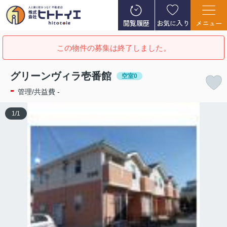
閲覧履歴
お気に入り
メニュー
この物件の募集は終了しました。
グリーンヴィラ壱番館
空室0
-
管理/共益費 -
1
/
1