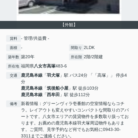
【外観】
- 管理/共益費 -
賃料
-
2LDK
面積
間取り
築20年
2階/2階建
築年数
所在階
福岡県
八女市
高塚
483-6
所在地
鹿児島本線
「
羽犬塚
」駅 バス24分 「「高塚」」 停歩4
交通
分
鹿児島本線
「
筑後船小屋
」駅 徒歩103分
鹿児島本線
「
西牟田
」駅 徒歩112分
新着情報：グリーンヴィラ壱番館の空室情報ならコチ
備考
ラ。レイアウトも変えやすいコンパクトな間取りのアパ
ートです。八女市エリアの賃貸物件を多数取り扱ってお
ります。お薦めの鹿児島本線羽犬塚周辺物件もありま
す。ご質問、見学予約など何でもお気軽に0943-30-
3311までご連絡ください。