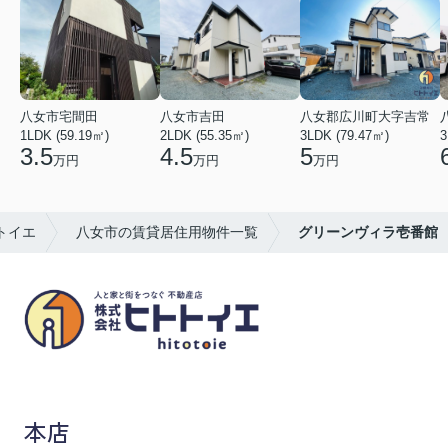
八女市宅間田
八女市吉田
八女郡広川町大字吉常
1LDK (59.19㎡)
2LDK (55.35㎡)
3LDK (79.47㎡)
3
3.5
4.5
5
万円
万円
万円
トイエ
八女市の賃貸居住用物件一覧
グリーンヴィラ壱番館
八女市の賃貸物件・不動産売買はヒトトイエ
本店