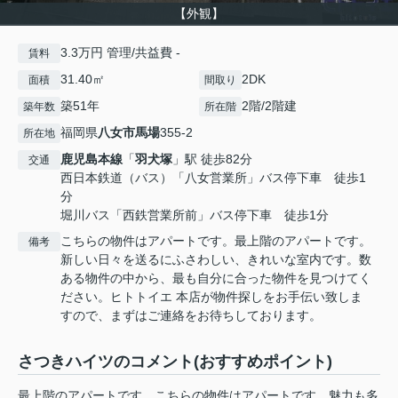
【外観】
3.3万円 管理/共益費 -
賃料
31.40㎡
2DK
面積
間取り
築51年
2階/2階建
築年数
所在階
福岡県
八女市
馬場
355-2
所在地
鹿児島本線
「
羽犬塚
」駅 徒歩82分
交通
西日本鉄道（バス）「八女営業所」バス停下車 徒歩1
分
堀川バス「西鉄営業所前」バス停下車 徒歩1分
こちらの物件はアパートです。最上階のアパートです。
備考
新しい日々を送るにふさわしい、きれいな室内です。数
ある物件の中から、最も自分に合った物件を見つけてく
ださい。ヒトトイエ 本店が物件探しをお手伝い致しま
すので、まずはご連絡をお待ちしております。
さつきハイツのコメント(おすすめポイント)
最上階のアパートです。こちらの物件はアパートです。魅力も多