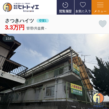
閲覧履歴
お気に入り
メニュー
さつきハイツ
空室1
3.3万円
管理/共益費 -
1
/
14