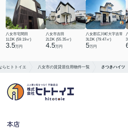
八女市宅間田
八女市吉田
八女郡広川町大字吉常
1LDK (59.19㎡)
2LDK (55.35㎡)
3LDK (79.47㎡)
3
3.5
4.5
5
万円
万円
万円
ならヒトトイエ
八女市の賃貸居住用物件一覧
さつきハイツ
八女市の賃貸物件・不動産売買はヒトトイエ
本店