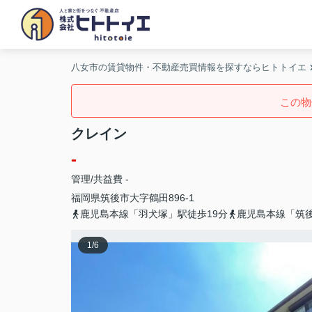
八女市の賃貸物件・不動産売買情報を探すならヒトトイエ
この物
クレイン
-
管理/共益費 -
福岡県
筑後市
大字鶴田
896-1
鹿児島本線「羽犬塚」駅徒歩19分
鹿児島本線「筑後
1
/
6