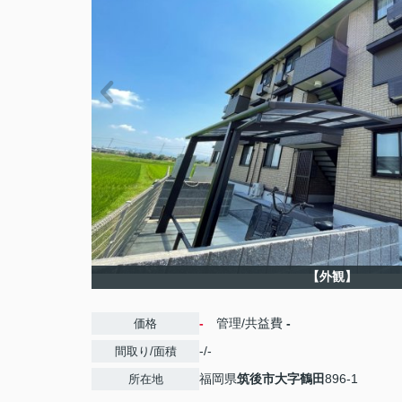
【外観】
-
管理/共益費
-
価格
-/-
間取り/面積
福岡県
筑後市
大字鶴田
896-1
所在地