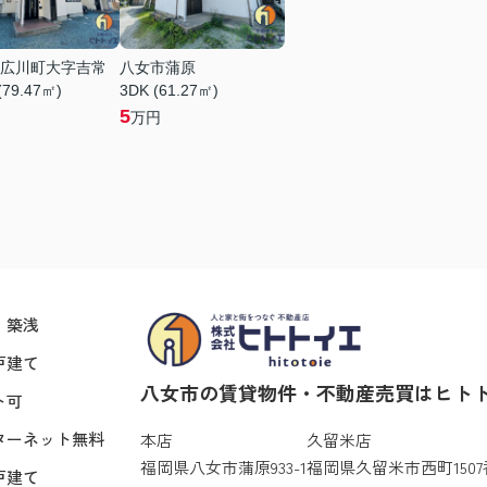
広川町大字吉常
八女市蒲原
(79.47㎡)
3DK (61.27㎡)
5
万円
・築浅
戸建て
八女市の賃貸物件・不動産売買はヒト
ト可
ターネット無料
本店
久留米店
福岡県八女市蒲原933-1
福岡県久留米市西町1507
戸建て