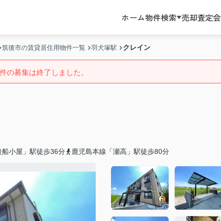
ホーム
物件検索
売却査定
会
クレイン
筑後市の賃貸居住用物件一覧
羽犬塚駅
件の募集は終了しました。
船小屋」駅徒歩36分
鹿児島本線「瀬高」駅徒歩80分