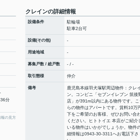
クレインの詳細情報
設備条件
駐輪場
駐車2台可
設備(その他)
-
用途地域
-
募集戸数 / 総戸数
- / -
取引態様
仲介
備考
鹿児島本線羽犬塚駅周辺物件：クレ
分
ン。コンビニ「セブンイレブン 筑後
36分
店」が391m以内にある物件です。こ
らの物件はアパートです。賃料10万
下をご希望のお客様、ぜひお問い合
情報の見方
ください。ヒトトイエ 本店がご紹介
いる物件はいかがでしょうか。物件
細情報は0943-30-3311へお電話下さ