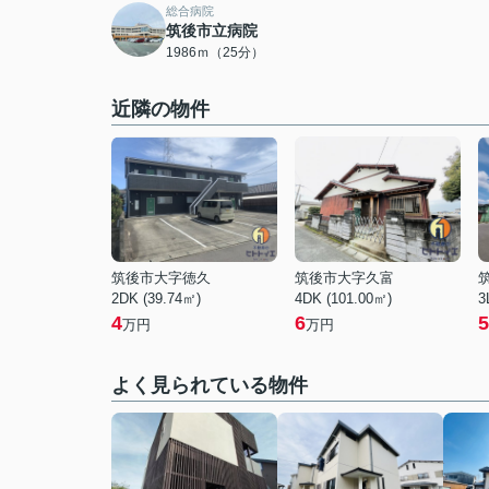
総合病院
筑後市立病院
1986ｍ（25分）
近隣の物件
筑後市大字徳久
筑後市大字久富
2DK (39.74㎡)
4DK (101.00㎡)
3
4
6
5
万円
万円
よく見られている物件