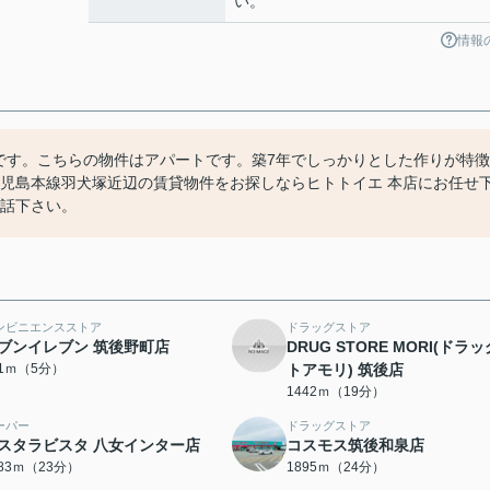
い。
情報
件です。こちらの物件はアパートです。築7年でしっかりとした作りが特徴
鹿児島本線羽犬塚近辺の賃貸物件をお探しならヒトトイエ 本店にお任せ
電話下さい。
ンビニエンスストア
ドラッグストア
ブンイレブン 筑後野町店
DRUG STORE MORI(ドラ
91ｍ（5分）
トアモリ) 筑後店
1442ｍ（19分）
ーパー
ドラッグストア
スタラビスタ 八女インター店
コスモス筑後和泉店
783ｍ（23分）
1895ｍ（24分）