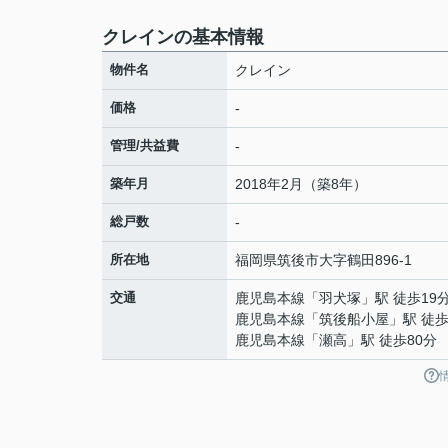
クレインの基本情報
物件名
クレイン
価格
-
管理/共益費
-
築年月
2018年2月（築8年）
総戸数
-
所在地
福岡県
筑後市
大字鶴田
896-1
交通
鹿児島本線
「
羽犬塚
」駅 徒歩19
鹿児島本線
「
筑後船小屋
」駅 徒歩
鹿児島本線
「
瀬高
」駅 徒歩80分