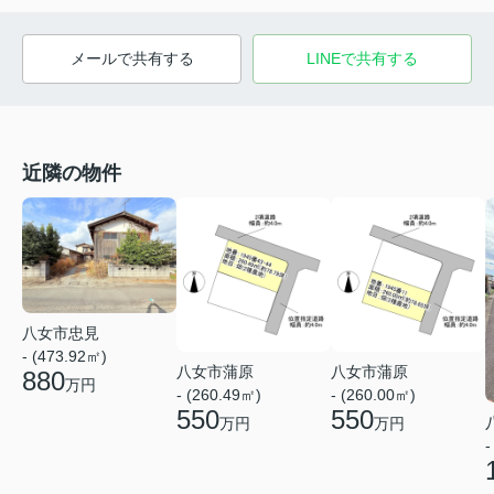
メールで共有する
LINEで共有する
近隣の物件
八女市忠見
- (473.92㎡)
八女市蒲原
八女市蒲原
880
万円
- (260.49㎡)
- (260.00㎡)
550
550
万円
万円
-