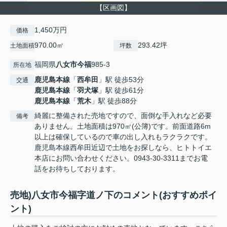
【区画図】
1,450万円
価格
970.00㎡
293.42坪
土地面積
坪数
福岡県
八女市
今福
985-3
所在地
鹿児島本線
「
西牟田
」駅 徒歩53分
交通
鹿児島本線
「
羽犬塚
」駅 徒歩61分
鹿児島本線
「
荒木
」駅 徒歩88分
綺麗に整備された売地ですので、面倒な手入れなど必要
備考
ありません。土地面積は970㎡(公簿)です。前面道路6m
以上は確保しているので車の出し入れもラクラクです。
鹿児島本線西牟田近辺で土地をお探しなら、ヒトトイエ
本店にお問い合わせください。0943-30-3311までお電
話をお待ちしております。
売地)八女市今福字道ノ下のコメント(おすすめポイ
ント)