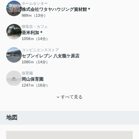
ホームセンター
株式会社ワタヤハウジング資材館＊
989ｍ（13分）
喫茶店・カフェ
亜米利加＊
1058ｍ（14分）
コンビニエンスストア
セブンイレブン 八女龍ケ原店
1080ｍ（14分）
保育園
岡山保育園
1247ｍ（16分）
すべて見る
地図