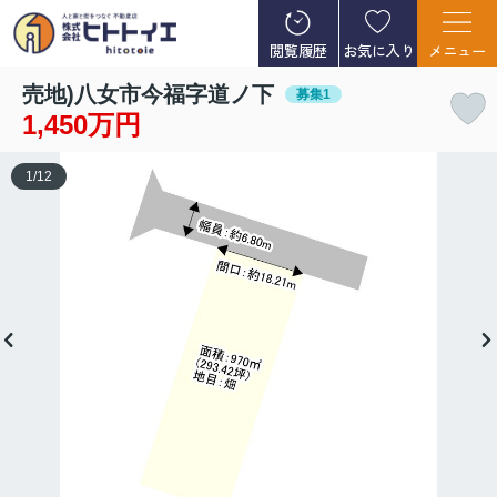
閲覧履歴
お気に入り
メニュー
売地)八女市今福字道ノ下
募集1
1,450万円
1
/
12