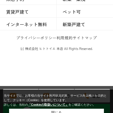
賃貸戸建て
ペット可
インターネット無料
新築戸建て
プライバシーポリシー
利用規約
サイトマップ
(c) 株式会社 ヒトトイエ 本店 All Rights Reserved.
メール
来店予約
電話
当サイトでは、お客様の当サイト利用状況把握、サービス向上検討を目的と
して、クッキー（Cookie）を使用しています。
詳しくは、当社の
「Cookieの取扱いについて」
をご確認ください。
トークからお問い合わせする
閉じる