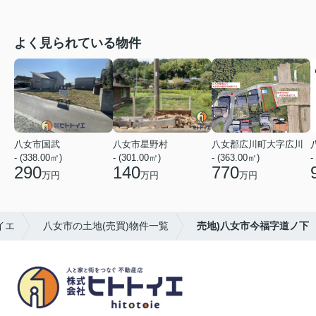
よく見られている物件
八女市国武
八女市星野村
八女郡広川町大字広川
- (338.00㎡)
- (301.00㎡)
- (363.00㎡)
-
290
140
770
万円
万円
万円
イエ
八女市の土地(売買)物件一覧
売地)八女市今福字道ノ下