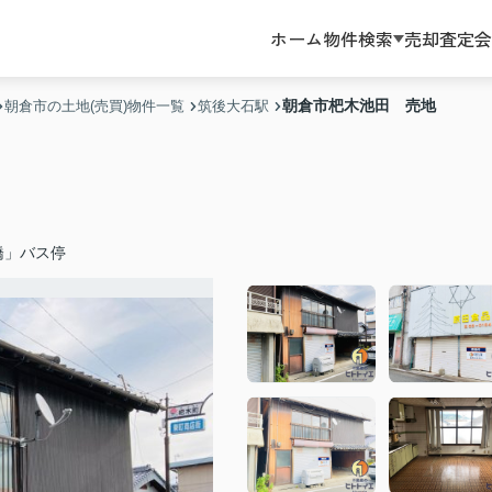
ホーム
物件検索
売却査定
会
朝倉市杷木池田 売地
朝倉市の土地(売買)物件一覧
筑後大石駅
橋」バス停