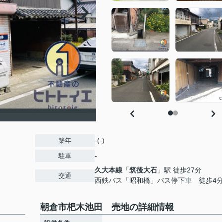
-(-)
築年
-
駐車
久大本線
「
筑後大石
」駅 徒歩27分
交通
西鉄バス「昭和橋」バス停下車 徒歩4
朝倉市杷木池田 売地の詳細情報