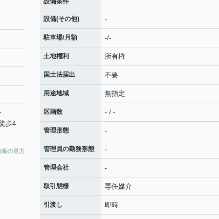
設備条件
設備(その他)
-
駐車場/月額
-/-
土地権利
所有権
国土法届出
不要
用途地域
無指定
区画数
- / -
分
徒歩4
管理形態
-
管理員の勤務形態
-
情報の見方
管理会社
-
取引態様
専任媒介
引渡し
即時