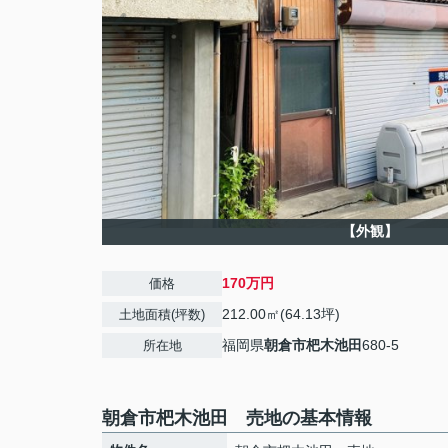
【外観】
170万円
価格
212.00㎡(64.13坪)
土地面積(坪数)
福岡県
朝倉市
杷木池田
680-5
所在地
朝倉市杷木池田 売地の基本情報