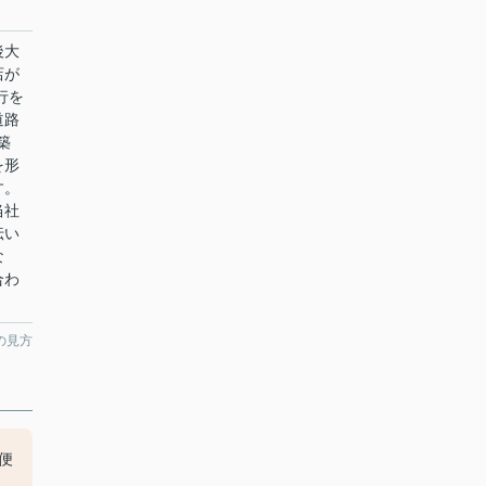
後大
店が
行を
道路
築
を形
す。
当社
伝い
な
合わ
の見方
便