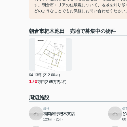
す。朝倉市エリアの住環境について、地域を知り尽
どのようなことでもお気軽にお問い合わせください
朝倉市杷木池田 売地で募集中の物件
64.13坪 (212.00㎡)
170
万円(2.65万円/坪)
周辺施設
銀行
保
福岡銀行杷木支店
ど
123ｍ（2分）
6