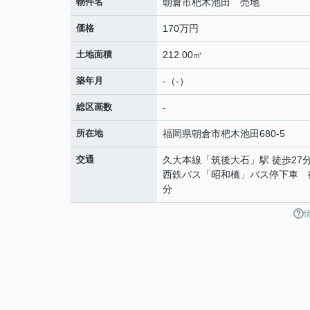
物件名
朝倉市杷木池田 売地
価格
170万円
土地面積
212.00㎡
築年月
-（-）
総区画数
-
所在地
福岡県
朝倉市
杷木池田
680-5
交通
久大本線
「
筑後大石
」駅 徒歩27
西鉄バス「昭和橋」バス停下車 
分