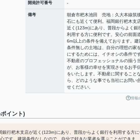
開発許可番号
-
備考
朝倉市杷木池田 売地：久大本線筑
石にも近くて便利。福岡銀行杷木支
近く(123m)にあり、普段からよく銀
利用する方に便利です。安心の前面
6m以上の条件を備えております。建
条件無しの土地は、自分の理想の家
にするためには、イチオシの条件で
不動産のプロフェッショナルの揃う
が、お客様の幸せを実現させるお手
をいたします。不動産に関すること
ら、どのような事でも当社にお問い
せください。
情報
ポイント)
銀行杷木支店が近く(123m)にあり、普段からよく銀行を利用する方に
安心です。建築条件なしなので、自分で好きな業者を選ぶことができま