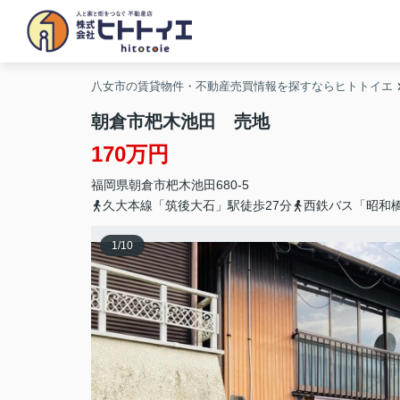
八女市の賃貸物件・不動産売買情報を探すならヒトトイエ
朝倉市杷木池田 売地
170万円
福岡県
朝倉市
杷木池田
680-5
久大本線「筑後大石」駅徒歩27分
西鉄バス「昭和
1
/
10