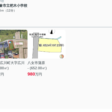
学校
倉市立杷木小学校
55ｍ（12分）
広川町大字広川
八女市蒲原
.00㎡)
- (652.00㎡)
980
万円
万円