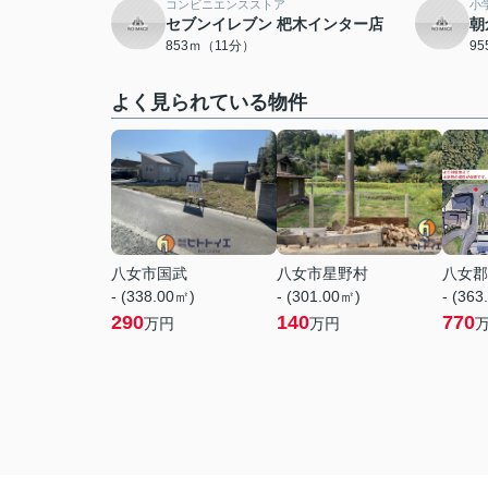
コンビニエンスストア
小
セブンイレブン 杷木インター店
朝
853ｍ（11分）
9
よく見られている物件
八女市国武
八女市星野村
八女郡
- (338.00㎡)
- (301.00㎡)
- (363
290
140
770
万円
万円