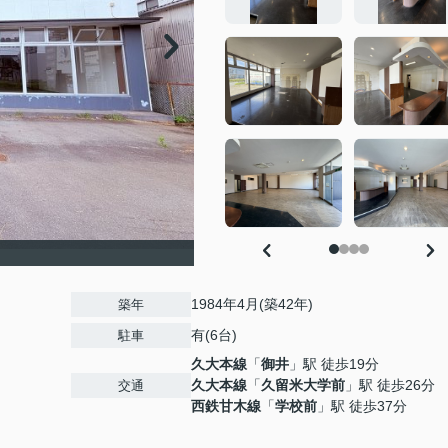
1984年4月(築42年)
築年
有(6台)
駐車
久大本線
「
御井
」駅 徒歩19分
久大本線
「
久留米大学前
」駅 徒歩26分
交通
西鉄甘木線
「
学校前
」駅 徒歩37分