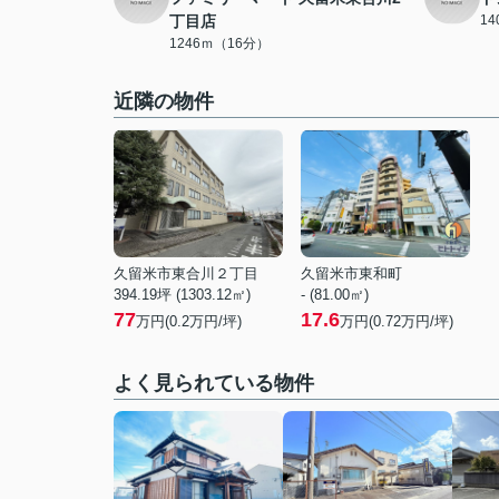
丁目店
1
1246ｍ（16分）
近隣の物件
久留米市東合川２丁目
久留米市東和町
394.19坪 (1303.12㎡)
- (81.00㎡)
77
17.6
万円(
0.2
万円/坪)
万円(
0.72
万円/坪)
よく見られている物件