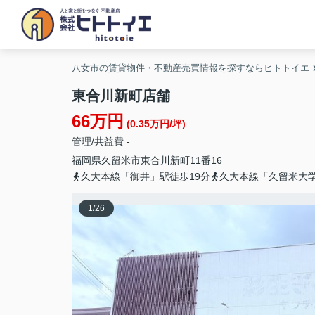
八女市の賃貸物件・不動産売買情報を探すならヒトトイエ
東合川新町店舗
66万円
(0.35万円/坪)
管理/共益費 -
福岡県
久留米市
東合川新町
11番16
久大本線「御井」駅徒歩19分
久大本線「久留米大学
1
/
26