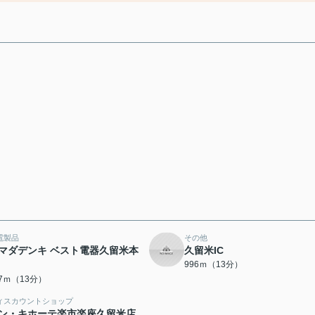
電製品
その他
マダデンキ ベスト電器久留米本
久留米IC
996ｍ（13分）
67ｍ（13分）
ィスカウントショップ
ン・キホーテ楽市楽座久留米店