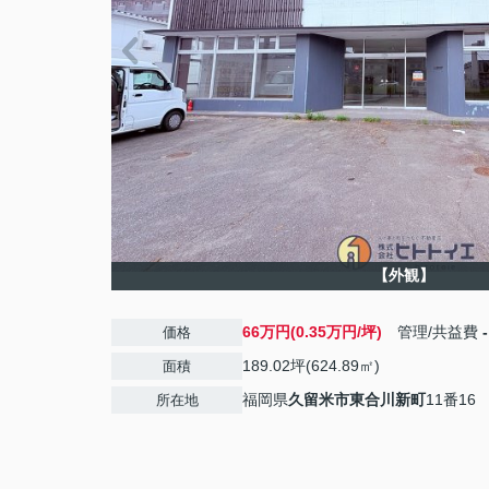
【外観】
66万円(0.35万円/坪)
管理/共益費
-
価格
189.02坪(624.89㎡)
面積
福岡県
久留米市
東合川新町
11番16
所在地