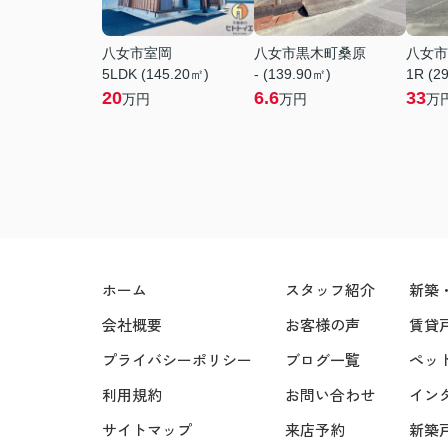
八女市室岡
八女市黒木町桑原
八女市
5LDK (145.20㎡)
- (139.90㎡)
1R (2
20
6.6
33
万円
万円
万
ホーム
スタッフ紹介
新築
会社概要
お客様の声
賃貸
プライバシーポリシー
ブログ一覧
ペッ
利用規約
お問い合わせ
イン
サイトマップ
来店予約
新築