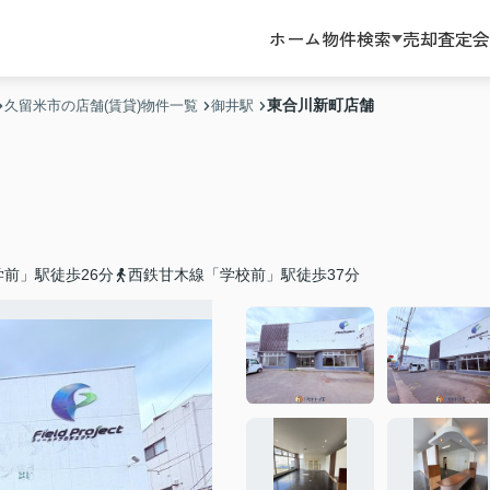
ホーム
物件検索
売却査定
会
東合川新町店舗
久留米市の店舗(賃貸)物件一覧
御井駅
前」駅徒歩26分
西鉄甘木線「学校前」駅徒歩37分