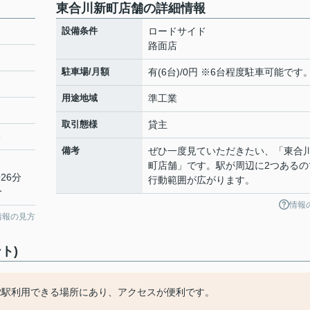
東合川新町店舗の詳細情報
設備条件
ロードサイド
路面店
駐車場/月額
有(6台)/0円 ※6台程度駐車可能です
用途地域
準工業
取引態様
貸主
6
備考
ぜひ一度見ていただきたい、「東合
町店舗」です。駅が周辺に2つあるの
26分
行動範囲が広がります。
分
情報
情報の見方
ト)
2駅利用できる場所にあり、アクセスが便利です。