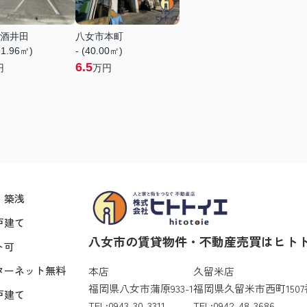
酒井田
八女市本町
91.96㎡)
- (40.00㎡)
6.5
円
万円
・築浅
戸建て
八女市の賃貸物件・不動産売買はヒト
ト可
ターネット無料
本店
久留米店
福岡県八女市蒲原933-1
福岡県久留米市西町1507
戸建て
TEL:0943-30-3311
TEL:0942-48-3686