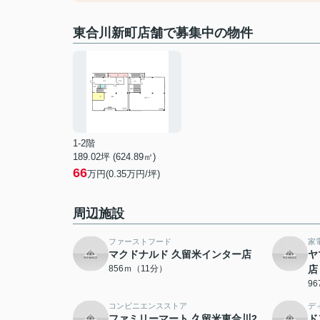
東合川新町店舗で募集中の物件
1-2階
189.02坪 (624.89㎡)
66
万円(0.35万円/坪)
周辺施設
ファーストフード
家
マクドナルド 久留米インター店
ヤ
856ｍ（11分）
店
9
コンビニエンスストア
デ
ファミリーマート 久留米東合川2
ド