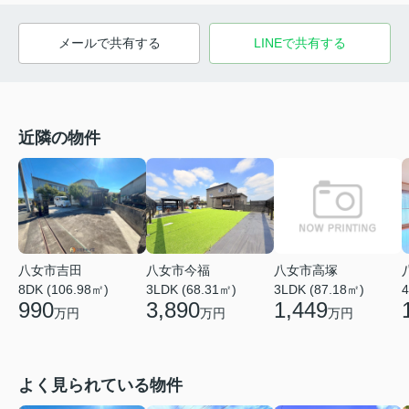
メールで共有する
LINEで共有する
近隣の物件
八女市吉田
八女市今福
八女市高塚
8DK (106.98㎡)
3LDK (68.31㎡)
3LDK (87.18㎡)
4
990
3,890
1,449
万円
万円
万円
よく見られている物件