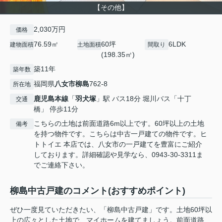
【その他】
2,030万円
価格
76.59㎡
60坪
6LDK
建物面積
土地面積
間取り
(198.35㎡)
築11年
築年数
福岡県
八女市
柳島
762-8
所在地
鹿児島本線
「
羽犬塚
」駅 バス18分 堀川バス「十丁
交通
橋」 停歩11分
こちらの土地は前面道路6m以上です。60坪以上の土地
備考
を持つ物件です。こちらは中古一戸建ての物件です。ヒ
トトイエ 本店では、八女市の一戸建てを豊富にご紹介
しております。詳細確認や見学なら、0943-30-3311ま
でご連絡下さい。
柳島中古戸建のコメント(おすすめポイント)
ぜひ一度見ていただきたい、「柳島中古戸建」です。土地60坪以
上の広々とした土地で、マイホームを建てましょう。前面道路