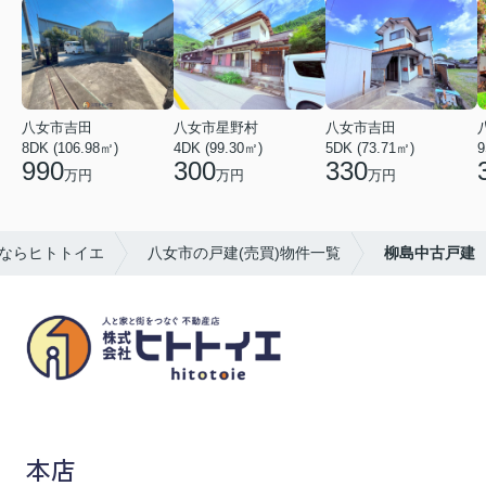
八女市吉田
八女市星野村
八女市吉田
8DK (106.98㎡)
4DK (99.30㎡)
5DK (73.71㎡)
9
990
300
330
万円
万円
万円
ならヒトトイエ
八女市の戸建(売買)物件一覧
柳島中古戸建
八女市の賃貸物件・不動産売買はヒトトイエ
本店