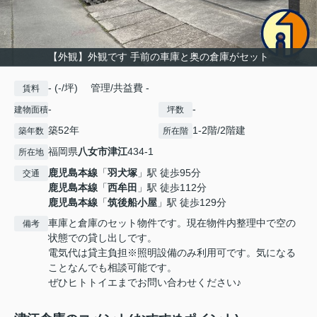
【外観】外観です 手前の車庫と奥の倉庫がセット
- (-/坪) 管理/共益費 -
賃料
-
-
建物面積
坪数
築52年
1-2階/2階建
築年数
所在階
福岡県
八女市
津江
434-1
所在地
鹿児島本線
「
羽犬塚
」駅 徒歩95分
交通
鹿児島本線
「
西牟田
」駅 徒歩112分
鹿児島本線
「
筑後船小屋
」駅 徒歩129分
車庫と倉庫のセット物件です。現在物件内整理中で空の
備考
状態での貸し出しです。
電気代は貸主負担※照明設備のみ利用可です。気になる
ことなんでも相談可能です。
ぜひヒトトイエまでお問い合わせください♪