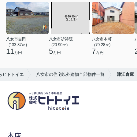
八女市吉田
八女市祈祷院
八女市本町
- (133.87㎡)
- (20.90㎡)
- (79.28㎡)
-
11
5
7
万円
万円
万円
らヒトトイエ
八女市の住宅以外建物全部物件一覧
津江倉庫
八女市の賃貸物件・不動産売買はヒトトイエ
本店