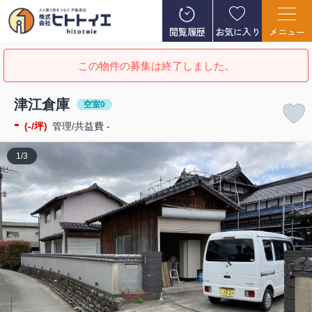
閲覧履歴
お気に入り
メニュー
この物件の募集は終了しました。
津江倉庫
空室0
-
(-/坪)
管理/共益費 -
1
/
3