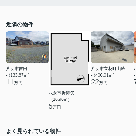
近隣の物件
八女市吉田
八女市立花町山崎
- (133.87㎡)
- (406.01㎡)
-
11
22
万円
万円
八女市祈祷院
- (20.90㎡)
5
万円
よく見られている物件