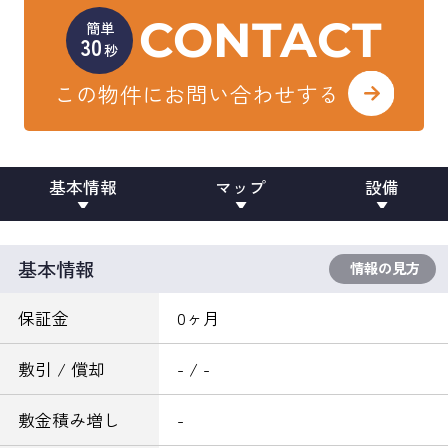
CONTACT
簡単
30
秒
この物件にお問い合わせする
基本情報
マップ
設備
基本情報
情報の見方
保証金
0ヶ月
敷引 / 償却
- / -
敷金積み増し
-