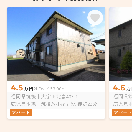
4.5
4.6
万円
2LDK / 53.00㎡
万
福岡県筑後市大字上北島403-1
福岡県筑
鹿児島本線「筑後船小屋」駅 徒歩22分
鹿児島本
アパート
アパー