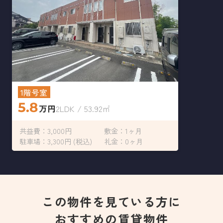
1階号室
5.8
万円
2LDK / 53.92㎡
共益費：3,000円
敷金：1ヶ月
駐車場：3,300円 (税込)
礼金：0ヶ月
この物件を見ている方に
おすすめの賃貸物件