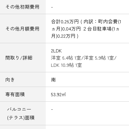
その他初期費用
-
合計0.26万円 ( 内訳：町内会費(1
その他月額費用
ヵ月)0.04万円 ２台目駐車場(1ヵ
月)0.22万円 )
2LDK
間取り/詳細
洋室 6.4帖 1室
/
洋室 5.9帖 1室
/
LDK 10.9帖 1室
向き
南
専有面積
53.92㎡
-
バルコニー
(テラス)面積