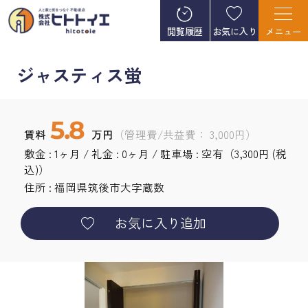
閲覧履歴
お気に入り
メニュー
ジャスティス蛍
5.8
賃料
万円
（管理費/共益費： 3,000円）
敷金 : 1ヶ月 / 礼金 : 0ヶ月 / 駐車場 : 空有（3,300円 (税
込)）
住所 : 福岡県
筑後市
大字蔵数
お気に入り追加