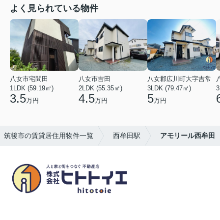
よく見られている物件
八女市宅間田
八女市吉田
八女郡広川町大字吉常
1LDK (59.19㎡)
2LDK (55.35㎡)
3LDK (79.47㎡)
3
3.5
4.5
5
万円
万円
万円
筑後市の賃貸居住用物件一覧
西牟田駅
アモリール西牟田
八女市の賃貸物件・不動産売買はヒトトイエ