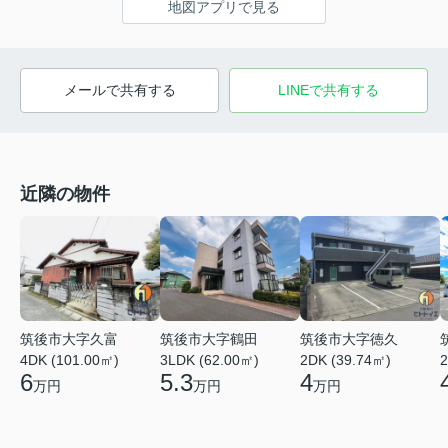
地図アプリで見る
メールで共有する
LINEで共有する
近隣の物件
筑後市大字鶴田
筑後市大字徳久
筑後市大字久富
3LDK (62.00㎡)
2DK (39.74㎡)
2
4DK (101.00㎡)
5.3
4
6
万円
万円
万円