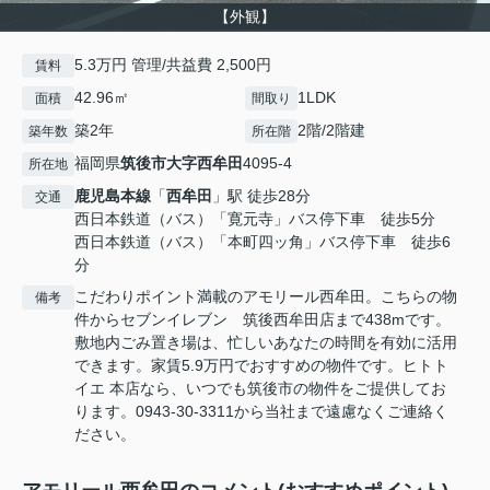
【外観】
5.3万円 管理/共益費 2,500円
賃料
42.96㎡
1LDK
面積
間取り
築2年
2階/2階建
築年数
所在階
福岡県
筑後市
大字西牟田
4095-4
所在地
鹿児島本線
「
西牟田
」駅 徒歩28分
交通
西日本鉄道（バス）「寛元寺」バス停下車 徒歩5分
西日本鉄道（バス）「本町四ッ角」バス停下車 徒歩6
分
こだわりポイント満載のアモリール西牟田。こちらの物
備考
件からセブンイレブン 筑後西牟田店まで438mです。
敷地内ごみ置き場は、忙しいあなたの時間を有効に活用
できます。家賃5.9万円でおすすめの物件です。ヒトト
イエ 本店なら、いつでも筑後市の物件をご提供してお
ります。0943-30-3311から当社まで遠慮なくご連絡く
ださい。