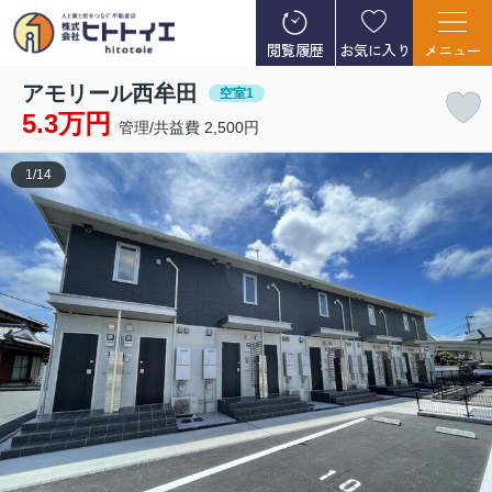
閲覧履歴
お気に入り
メニュー
アモリール西牟田
空室1
5.3万円
管理/共益費 2,500円
1
/
14