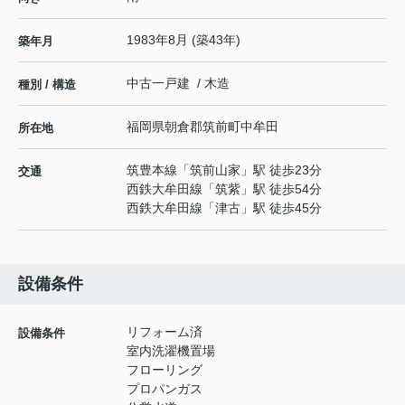
1983年8月 (築43年)
築年月
中古一戸建 / 木造
種別 / 構造
福岡県
朝倉郡筑前町
中牟田
所在地
筑豊本線
「
筑前山家
」駅 徒歩23分
交通
西鉄大牟田線
「
筑紫
」駅 徒歩54分
西鉄大牟田線
「
津古
」駅 徒歩45分
設備条件
リフォーム済
設備条件
室内洗濯機置場
フローリング
プロパンガス