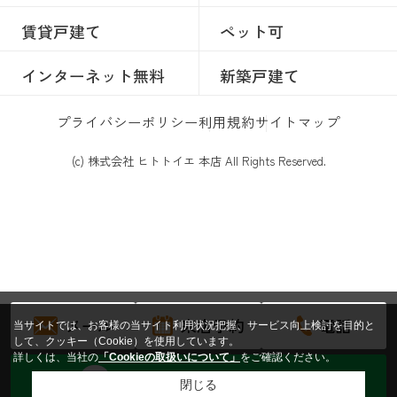
賃貸戸建て
ペット可
インターネット無料
新築戸建て
プライバシーポリシー
利用規約
サイトマップ
(c) 株式会社 ヒトトイエ 本店 All Rights Reserved.
メール
来店予約
電話
当サイトでは、お客様の当サイト利用状況把握、サービス向上検討を目的と
して、クッキー（Cookie）を使用しています。
詳しくは、当社の
「Cookieの取扱いについて」
をご確認ください。
トークからお問い合わせする
閉じる