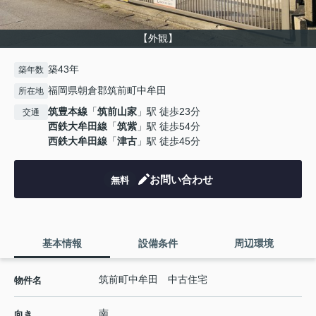
【外観】
築43年
築年数
福岡県朝倉郡筑前町中牟田
所在地
筑豊本線
「
筑前山家
」駅 徒歩23分
交通
西鉄大牟田線
「
筑紫
」駅 徒歩54分
西鉄大牟田線
「
津古
」駅 徒歩45分
お問い合わせ
無料
基本情報
設備条件
周辺環境
筑前町中牟田 中古住宅
物件名
南
向き