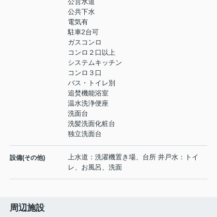
公営水道
公共下水
電気有
駐車2台可
ガスコンロ
コンロ２口以上
システムキッチン
コンロ３口
バス・トイレ別
追焚機能浴室
温水洗浄便座
洗面台
洗髪洗面化粧台
独立洗面台
上水道：洗濯機置き場、台所 井戸水：トイ
設備(その他)
レ、お風呂、洗面
周辺施設