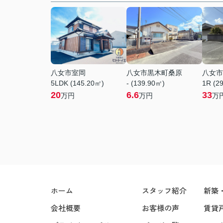
八女市室岡
八女市黒木町桑原
八女市
5LDK (145.20㎡)
- (139.90㎡)
1R (2
20
6.6
33
万円
万円
万
ホーム
スタッフ紹介
新築
会社概要
お客様の声
賃貸