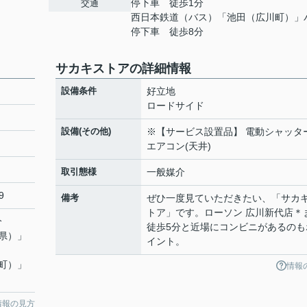
停下車 徒歩1分
交通
西日本鉄道（バス）「池田（広川町）」
停下車 徒歩8分
サカキストアの詳細情報
設備条件
好立地
ロードサイド
設備(その他)
※【サービス設置品】 電動シャッタ
エアコン(天井)
取引態様
一般媒介
9
備考
ぜひ一度見ていただきたい、「サカ
トア」です。ローソン 広川新代店＊
分
徒歩5分と近場にコンビニがあるのも
県）」
イント。
町）」
情報
情報の見方