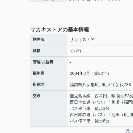
サカキストアの基本情報
物件名
サカキストア
価格
-(-/坪)
管理/共益費
-
築年月
2004年8月（築22年）
所在地
福岡県
八女郡広川町
大字新代
736-
交通
鹿児島本線
「
西牟田
」駅 徒歩58
西日本鉄道（バス）「川瀬（福岡
バス停下車 徒歩1分
西日本鉄道（バス）「池田（広川
バス停下車 徒歩8分