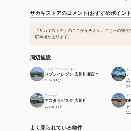
サカキストアのコメント(おすすめポイント
「サカキストア」のここがイチオシ。こちらの物件か
駐車場があります。
周辺施設
コンビニエンスストア
ド
セブンイレブン 広川川瀬店＊
デ
69ｍ（1分）
広
2
スーパー
ド
アスタラビスタ 広川店
D
558ｍ（7分）
ト
1
よく見られている物件