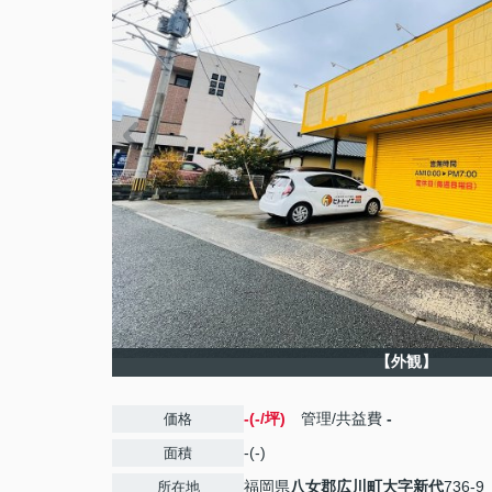
【外観】
-(-/坪)
管理/共益費
-
価格
-(-)
面積
福岡県
八女郡広川町
大字新代
736-9
所在地