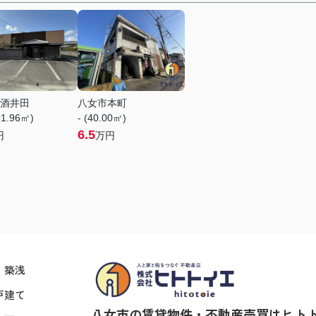
酒井田
八女市本町
91.96㎡)
- (40.00㎡)
6.5
円
万円
・築浅
戸建て
八女市の賃貸物件・不動産売買はヒト