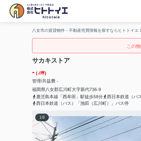
八女市の賃貸物件・不動産売買情報を探すならヒトトイエ
この物
サカキストア
-
(-/坪)
管理/共益費 -
福岡県
八女郡広川町
大字新代
736-9
鹿児島本線「西牟田」駅徒歩58分
西日本鉄道（バ
西日本鉄道（バス）「池田（広川町）」バス停
1
/
3