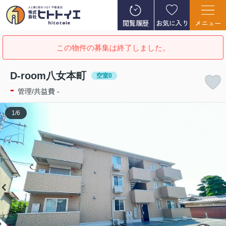
閲覧履歴
お気に入り
メニュー
この物件の募集は終了しました。
D-room八女本町
空室0
-
管理/共益費 -
1
/
6