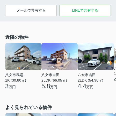
メールで共有する
LINEで共有する
近隣の物件
1
八女市馬場
八女市吉田
八女市吉田
1K (30.80㎡)
2LDK (66.05㎡)
2LDK (54.98㎡)
3
5.8
4.4
万円
万円
万円
よく見られている物件