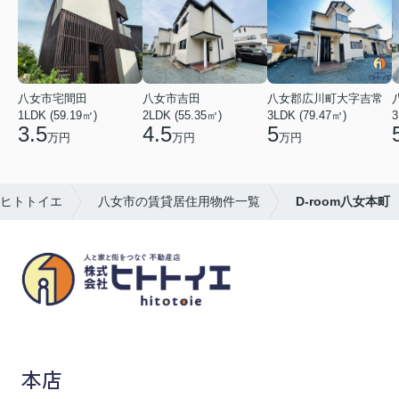
八女市宅間田
八女市吉田
八女郡広川町大字吉常
1LDK (59.19㎡)
2LDK (55.35㎡)
3LDK (79.47㎡)
3
3.5
4.5
5
万円
万円
万円
ヒトトイエ
八女市の賃貸居住用物件一覧
D-room八女本町
八女市の賃貸物件・不動産売買はヒトトイエ
本店