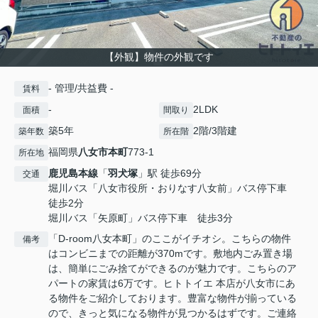
【外観】物件の外観です
- 管理/共益費 -
賃料
-
2LDK
面積
間取り
築5年
2階/3階建
築年数
所在階
福岡県
八女市
本町
773-1
所在地
鹿児島本線
「
羽犬塚
」駅 徒歩69分
交通
堀川バス「八女市役所・おりなす八女前」バス停下車
徒歩2分
堀川バス「矢原町」バス停下車 徒歩3分
「D-room八女本町」のここがイチオシ。こちらの物件
備考
はコンビニまでの距離が370mです。敷地内ごみ置き場
は、簡単にごみ捨てができるのが魅力です。こちらのア
パートの家賃は6万です。ヒトトイエ 本店が八女市にあ
る物件をご紹介しております。豊富な物件が揃っている
ので、きっと気になる物件が見つかるはずです。ご連絡