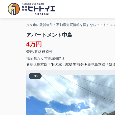
八女市の賃貸物件・不動産売買情報を探すならヒトトイエ
アパートメント中島
4万円
管理/共益費 0円
福岡県
八女市
高塚
467-3
鹿児島本線「羽犬塚」駅徒歩79分
鹿児島本線「筑後
1
/
19