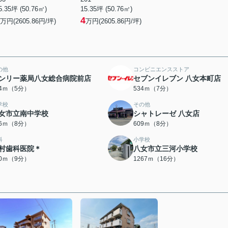
5.35坪 (50.76㎡)
15.35坪 (50.76㎡)
4
万円(2605.86円/坪)
万円(2605.86円/坪)
の他
コンビニエンスストア
ンリー薬局八女総合病院前店
セブンイレブン 八女本町店
34ｍ（5分）
534ｍ（7分）
学校
その他
女市立南中学校
シャトレーゼ 八女店
76ｍ（8分）
609ｍ（8分）
科
小学校
村歯科医院＊
八女市立三河小学校
70ｍ（9分）
1267ｍ（16分）