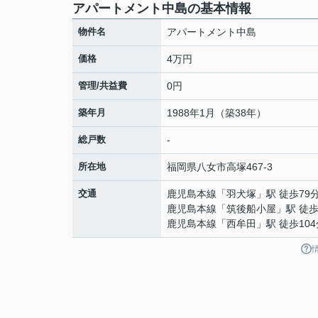
アパートメント中島の基本情報
物件名
アパートメント中島
価格
4万円
管理/共益費
0円
築年月
1988年1月（築38年）
総戸数
-
所在地
福岡県
八女市
高塚
467-3
交通
鹿児島本線
「
羽犬塚
」駅 徒歩79
鹿児島本線
「
筑後船小屋
」駅 徒歩
鹿児島本線
「
西牟田
」駅 徒歩10