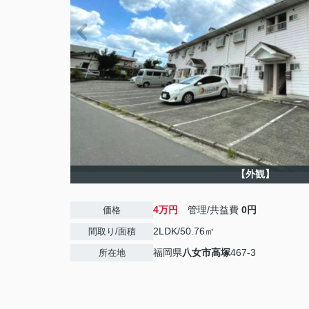
【外観】
4万円
管理/共益費
0円
価格
2LDK/50.76㎡
間取り/面積
福岡県
八女市
高塚
467-3
所在地