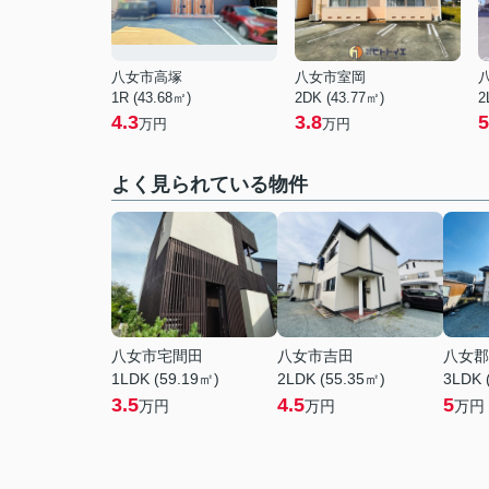
八女市高塚
八女市室岡
1R (43.68㎡)
2DK (43.77㎡)
2
4.3
3.8
5
万円
万円
よく見られている物件
八女市宅間田
八女市吉田
八女郡
1LDK (59.19㎡)
2LDK (55.35㎡)
3LDK 
3.5
4.5
5
万円
万円
万円