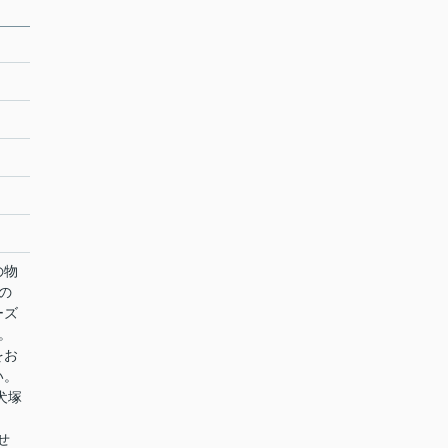
の物
の
ーズ
。
をお
い。
犬塚
せ