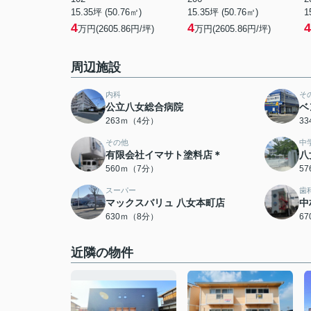
15.35坪 (50.76㎡)
15.35坪 (50.76㎡)
1
4
4
4
万円(2605.86円/坪)
万円(2605.86円/坪)
周辺施設
内科
そ
公立八女総合病院
ベ
263ｍ（4分）
3
その他
中
有限会社イマサト塗料店＊
八
560ｍ（7分）
5
スーパー
歯
マックスバリュ 八女本町店
中
630ｍ（8分）
6
近隣の物件