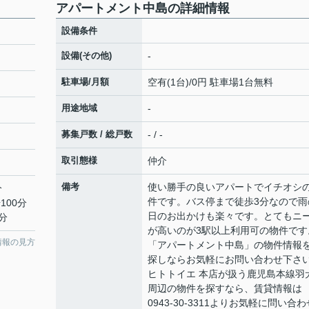
アパートメント中島の詳細情報
設備条件
設備(その他)
-
駐車場/月額
空有(1台)/0円 駐車場1台無料
用途地域
-
募集戸数 / 総戸数
- / -
取引態様
仲介
備考
使い勝手の良いアパートでイチオシ
分
件です。バス停まで徒歩3分なので雨
100分
日のお出かけも楽々です。とてもニ
4分
が高いのが3駅以上利用可の物件です
情報の見方
「アパートメント中島」の物件情報
探しならお気軽にお問い合わせ下さ
ヒトトイエ 本店が扱う鹿児島本線羽
周辺の物件を探すなら、賃貸情報は
0943-30-3311よりお気軽に問い合わ