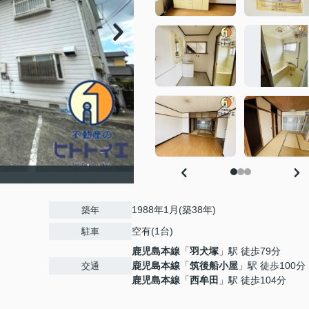
1988年1月(築38年)
築年
空有(1台)
駐車
鹿児島本線
「
羽犬塚
」駅 徒歩79分
鹿児島本線
「
筑後船小屋
」駅 徒歩100分
交通
鹿児島本線
「
西牟田
」駅 徒歩104分