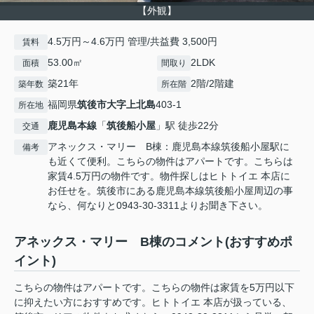
【外観】
4.5万円～4.6万円 管理/共益費 3,500円
賃料
53.00㎡
2LDK
面積
間取り
築21年
2階/2階建
築年数
所在階
福岡県
筑後市
大字上北島
403-1
所在地
鹿児島本線
「
筑後船小屋
」駅 徒歩22分
交通
アネックス・マリー B棟：鹿児島本線筑後船小屋駅に
備考
も近くて便利。こちらの物件はアパートです。こちらは
家賃4.5万円の物件です。物件探しはヒトトイエ 本店に
お任せを。筑後市にある鹿児島本線筑後船小屋周辺の事
なら、何なりと0943-30-3311よりお聞き下さい。
アネックス・マリー B棟のコメント(おすすめポ
イント)
こちらの物件はアパートです。こちらの物件は家賃を5万円以下
に抑えたい方におすすめです。ヒトトイエ 本店が扱っている、