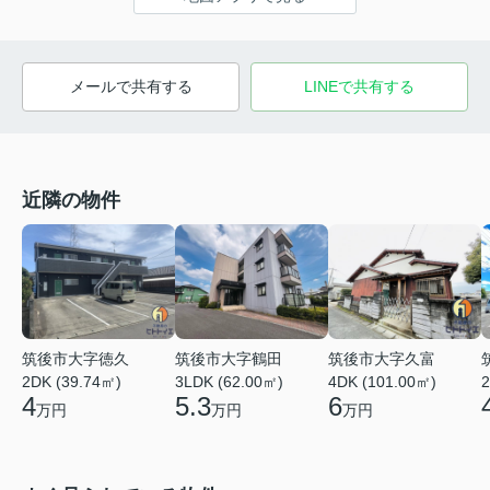
メールで共有する
LINEで共有する
近隣の物件
筑後市大字徳久
筑後市大字鶴田
筑後市大字久富
2DK (39.74㎡)
3LDK (62.00㎡)
2
4DK (101.00㎡)
4
5.3
6
万円
万円
万円