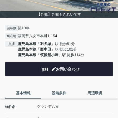
【外観】外観もきれいです
築19年
築年数
福岡県八女市本町1-154
所在地
鹿児島本線
「
羽犬塚
」駅 徒歩81分
交通
鹿児島本線
「
西牟田
」駅 徒歩101分
鹿児島本線
「
筑後船小屋
」駅 徒歩114分
お問い合わせ
無料
基本情報
設備条件
周辺環境
グランデ八女
物件名