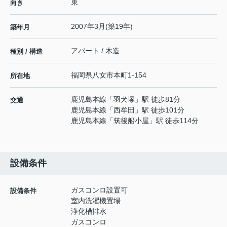
東
向き
2007年3月(築19年)
築年月
アパート / 木造
種別 / 構造
福岡県
八女市
本町
1-154
所在地
鹿児島本線
「
羽犬塚
」駅 徒歩81分
交通
鹿児島本線
「
西牟田
」駅 徒歩101分
鹿児島本線
「
筑後船小屋
」駅 徒歩114分
設備条件
ガスコンロ設置可
設備条件
室内洗濯機置場
浄化槽排水
ガスコンロ