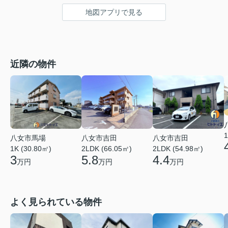
地図アプリで見る
近隣の物件
1
八女市馬場
八女市吉田
八女市吉田
1K (30.80㎡)
2LDK (66.05㎡)
2LDK (54.98㎡)
3
5.8
4.4
万円
万円
万円
よく見られている物件