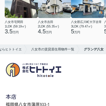
八女市宅間田
八女市吉田
八女郡広川町大字吉常
1LDK (59.19㎡)
2LDK (55.35㎡)
3LDK (79.47㎡)
3
3.5
4.5
5
万円
万円
万円
ならヒトトイエ
八女市の賃貸居住用物件一覧
グランデ八女
八女市の賃貸物件・不動産売買はヒトトイエ
本店
福岡県八女市蒲原933-1