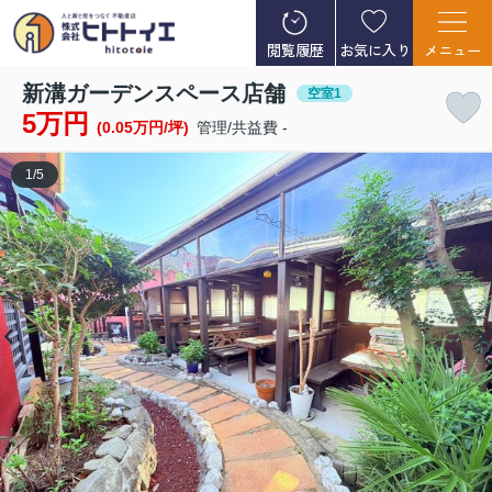
閲覧履歴
お気に入り
メニュー
新溝ガーデンスペース店舗
空室1
5万円
(0.05万円/坪)
管理/共益費 -
1
/
5