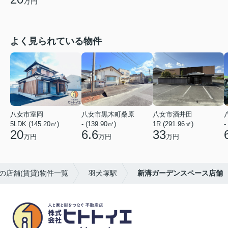
万円
よく見られている物件
八女市室岡
八女市黒木町桑原
八女市酒井田
5LDK (145.20㎡)
- (139.90㎡)
1R (291.96㎡)
-
20
6.6
33
万円
万円
万円
の店舗(賃貸)物件一覧
羽犬塚駅
新溝ガーデンスペース店舗