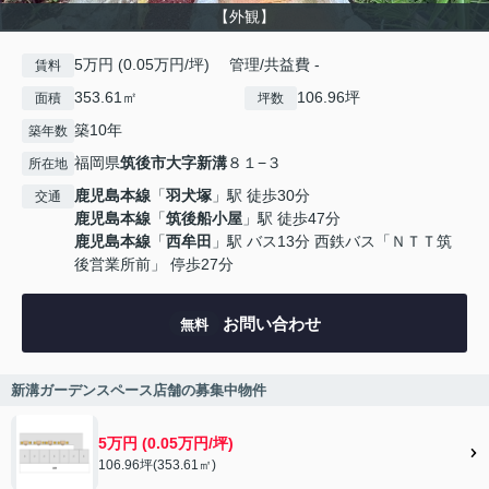
【外観】
5万円 (0.05万円/坪) 管理/共益費 -
賃料
353.61㎡
106.96坪
面積
坪数
築10年
築年数
福岡県
筑後市
大字新溝
８１−３
所在地
鹿児島本線
「
羽犬塚
」駅 徒歩30分
交通
鹿児島本線
「
筑後船小屋
」駅 徒歩47分
鹿児島本線
「
西牟田
」駅 バス13分 西鉄バス「ＮＴＴ筑
後営業所前」 停歩27分
お問い合わせ
無料
新溝ガーデンスペース店舗の募集中物件
5万円 (0.05万円/坪)
106.96坪(353.61㎡)