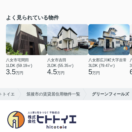
よく見られている物件
八女市宅間田
八女市吉田
八女郡広川町大字吉常
1LDK (59.19㎡)
2LDK (55.35㎡)
3LDK (79.47㎡)
3
3.5
4.5
5
万円
万円
万円
トトイエ
筑後市の賃貸居住用物件一覧
グリーンフィールズ