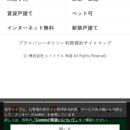
賃貸戸建て
ペット可
インターネット無料
新築戸建て
プライバシーポリシー
利用規約
サイトマップ
(c) 株式会社 ヒトトイエ 本店 All Rights Reserved.
メール
来店予約
電話
当サイトでは、お客様の当サイト利用状況把握、サービス向上検討を目的と
して、クッキー（Cookie）を使用しています。
詳しくは、当社の
「Cookieの取扱いについて」
をご確認ください。
トークからお問い合わせする
閉じる