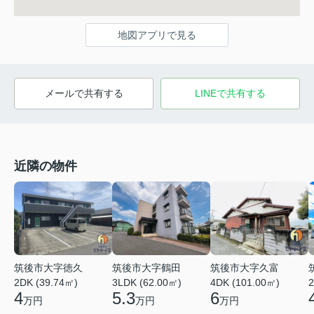
地図アプリで見る
メールで共有する
LINEで共有する
近隣の物件
筑後市大字徳久
筑後市大字鶴田
筑後市大字久富
2DK (39.74㎡)
3LDK (62.00㎡)
2
4DK (101.00㎡)
4
5.3
6
万円
万円
万円