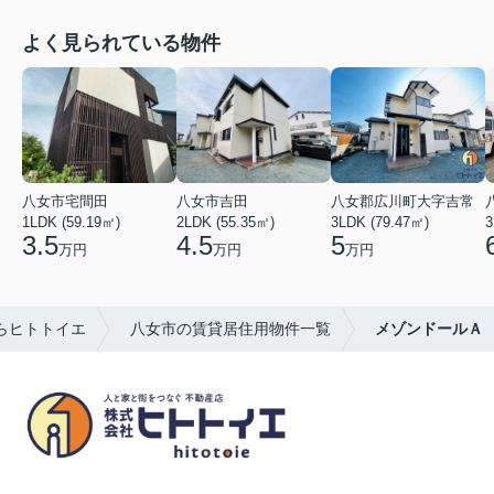
よく見られている物件
八女市宅間田
八女市吉田
八女郡広川町大字吉常
1LDK (59.19㎡)
2LDK (55.35㎡)
3LDK (79.47㎡)
3
3.5
4.5
5
万円
万円
万円
らヒトトイエ
八女市の賃貸居住用物件一覧
メゾンドールＡ
八女市の賃貸物件・不動産売買はヒトトイエ