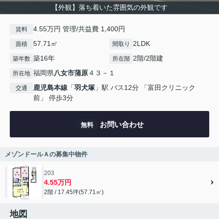
【外観】落ち着いた雰囲気の外観です
4.55万円 管理/共益費 1,400円
賃料
57.71㎡
2LDK
面積
間取り
築16年
2階/2階建
築年数
所在階
福岡県
八女市
蒲原
４３－１
所在地
鹿児島本線
「
羽犬塚
」駅 バス12分 「富田クリニック
交通
前」 停歩3分
お問い合わせ
無料
メゾンドールＡの募集中物件
203
4.55万円
2階 / 17.45坪(57.71㎡)
地図