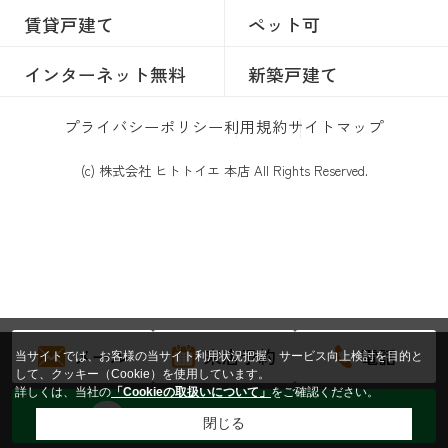
賃貸戸建て
ペット可
インターネット無料
新築戸建て
プライバシーポリシー
利用規約
サイトマップ
(c) 株式会社 ヒトトイエ 本店 All Rights Reserved.
メール
来店予約
電話
当サイトでは、お客様の当サイト利用状況把握、サービス向上検討を目的と
して、クッキー（Cookie）を使用しています。
詳しくは、当社の
「Cookieの取扱いについて」
をご確認ください。
トークからお問い合わせする
閉じる