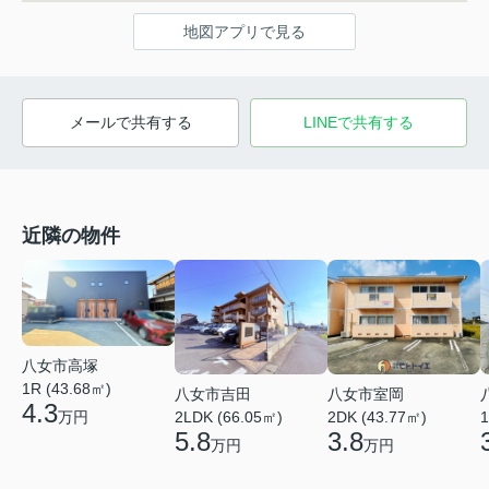
地図アプリで見る
メールで共有する
LINEで共有する
近隣の物件
八女市高塚
1R (43.68㎡)
八女市吉田
八女市室岡
4.3
万円
2LDK (66.05㎡)
2DK (43.77㎡)
1
5.8
3.8
万円
万円