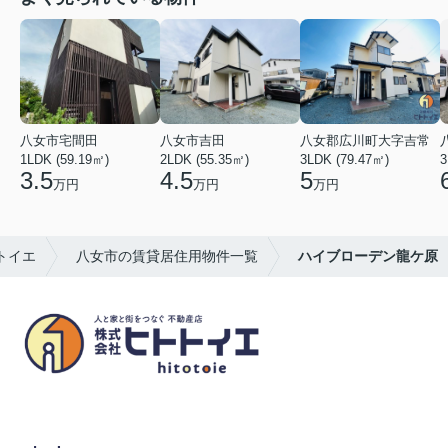
八女市宅間田
八女市吉田
八女郡広川町大字吉常
1LDK (59.19㎡)
2LDK (55.35㎡)
3LDK (79.47㎡)
3
3.5
4.5
5
万円
万円
万円
トイエ
八女市の賃貸居住用物件一覧
ハイブローデン龍ケ原
八女市の賃貸物件・不動産売買はヒトトイエ