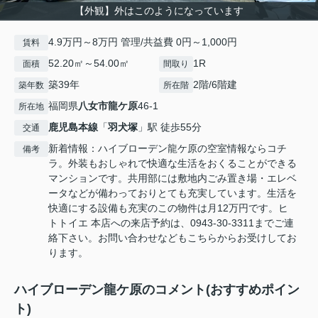
【外観】外はこのようになっています
4.9万円～8万円 管理/共益費 0円～1,000円
賃料
52.20㎡～54.00㎡
1R
面積
間取り
築39年
2階/6階建
築年数
所在階
福岡県
八女市
龍ケ原
46-1
所在地
鹿児島本線
「
羽犬塚
」駅 徒歩55分
交通
新着情報：ハイブローデン龍ケ原の空室情報ならコチ
備考
ラ。外装もおしゃれで快適な生活をおくることができる
マンションです。共用部には敷地内ごみ置き場・エレベ
ータなどが備わっておりとても充実しています。生活を
快適にする設備も充実のこの物件は月12万円です。ヒ
トトイエ 本店への来店予約は、0943-30-3311までご連
絡下さい。お問い合わせなどもこちらからお受けしてお
ります。
ハイブローデン龍ケ原のコメント(おすすめポイン
ト)