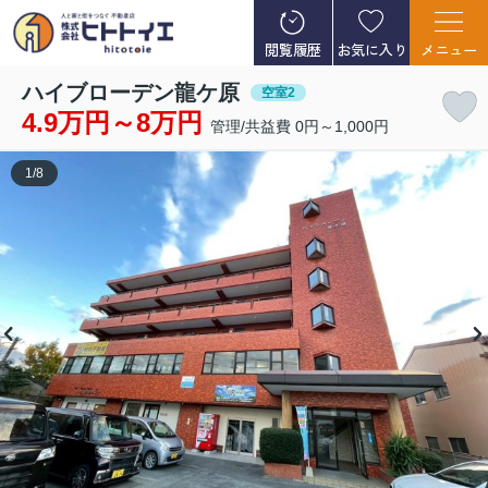
閲覧履歴
お気に入り
メニュー
ハイブローデン龍ケ原
空室2
4.9万円～8万円
管理/共益費 0円～1,000円
1
/
8