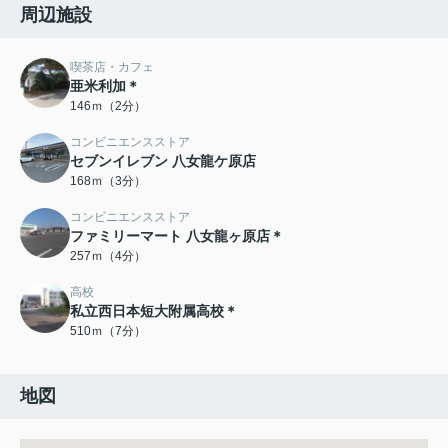
周辺施設
喫茶店・カフェ
亜米利加＊
146ｍ（2分）
コンビニエンスストア
セブンイレブン 八女龍ケ原店
168ｍ（3分）
コンビニエンスストア
ファミリーマート 八女龍ヶ原店＊
257ｍ（4分）
高校
私立西日本短大附属高校＊
510ｍ（7分）
地図