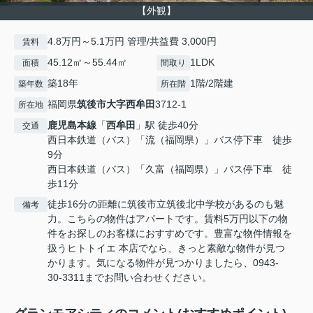
【外観】
4.8万円～5.1万円 管理/共益費 3,000円
賃料
45.12㎡～55.44㎡
1LDK
面積
間取り
築18年
1階/2階建
築年数
所在階
福岡県
筑後市
大字西牟田
3712-1
所在地
鹿児島本線
「
西牟田
」駅 徒歩40分
交通
西日本鉄道（バス）「流（福岡県）」バス停下車 徒歩
9分
西日本鉄道（バス）「久富（福岡県）」バス停下車 徒
歩11分
徒歩16分の距離に筑後市立筑後北中学校があるのも魅
備考
力。こちらの物件はアパートです。賃料5万円以下の物
件をお探しのお客様におすすめです。豊富な物件情報を
扱うヒトトイエ 本店でなら、きっと素敵な物件が見つ
かります。気になる物件が見つかりましたら、0943-
30-3311までお問い合わせください。