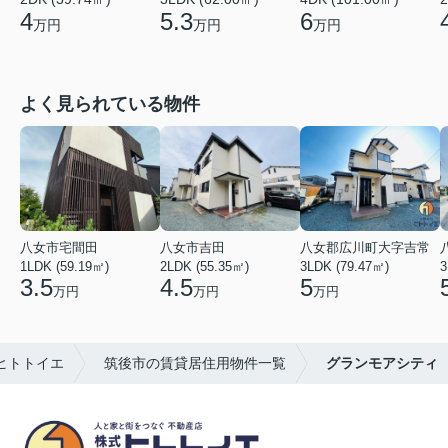
4
5.3
6
万円
万円
万円
よく見られている物件
八女市宅間田
八女市吉田
八女郡広川町大字吉常
1LDK (59.19㎡)
2LDK (55.35㎡)
3LDK (79.47㎡)
3
3.5
4.5
5
万円
万円
万円
ヒトトイエ
筑後市の賃貸居住用物件一覧
グランモアシティ