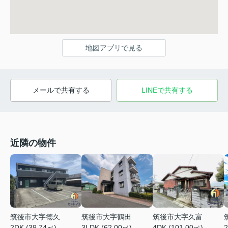
地図アプリで見る
メールで共有する
LINEで共有する
近隣の物件
筑後市大字徳久
筑後市大字鶴田
筑後市大字久富
2DK (39.74㎡)
3LDK (62.00㎡)
2
4DK (101.00㎡)