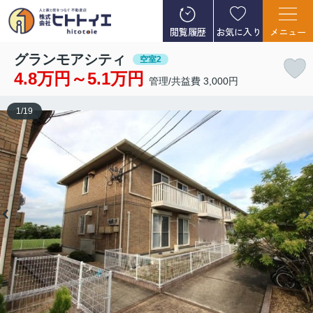
閲覧履歴
お気に入り
メニュー
グランモアシティ
空室2
4.8万円～5.1万円
管理/共益費 3,000円
1
/
19