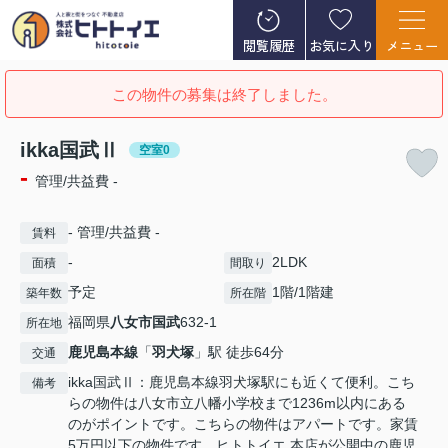
閲覧履歴
お気に入り
メニュー
この物件の募集は終了しました。
ikka国武Ⅱ
空室0
-
管理/共益費 -
- 管理/共益費 -
賃料
-
2LDK
面積
間取り
予定
1階/1階建
築年数
所在階
福岡県
八女市
国武
632-1
所在地
鹿児島本線
「
羽犬塚
」駅 徒歩64分
交通
ikka国武Ⅱ：鹿児島本線羽犬塚駅にも近くて便利。こち
備考
らの物件は八女市立八幡小学校まで1236m以内にある
のがポイントです。こちらの物件はアパートです。家賃
5万円以下の物件です。ヒトトイエ 本店が公開中の鹿児