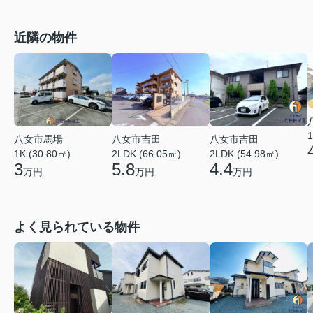
近隣の物件
1
八女市馬場
八女市吉田
八女市吉田
1K (30.80㎡)
2LDK (66.05㎡)
2LDK (54.98㎡)
3
5.8
4.4
万円
万円
万円
よく見られている物件