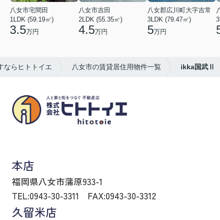
八女市宅間田
八女市吉田
八女郡広川町大字吉常
1LDK (59.19㎡)
2LDK (55.35㎡)
3LDK (79.47㎡)
3
3.5
4.5
5
万円
万円
万円
すならヒトトイエ
八女市の賃貸居住用物件一覧
ikka国武Ⅱ
八女市の賃貸物件・不動産売買はヒトトイエ
本店
福岡県八女市蒲原933-1
TEL:0943-30-3311
FAX:0943-30-3312
久留米店