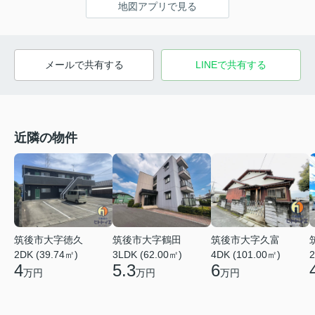
地図アプリで見る
メールで共有する
LINEで共有する
近隣の物件
筑後市大字徳久
筑後市大字鶴田
筑後市大字久富
2DK (39.74㎡)
3LDK (62.00㎡)
2
4DK (101.00㎡)
4
5.3
6
万円
万円
万円