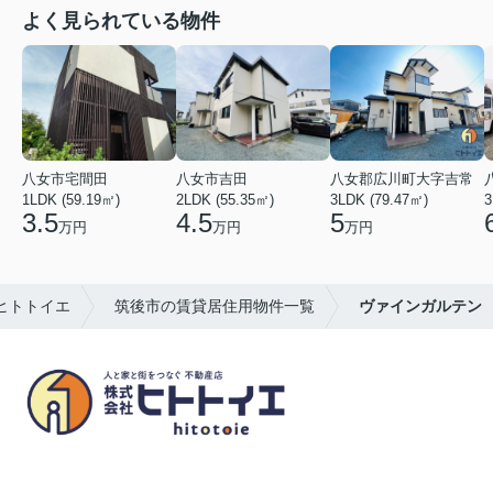
よく見られている物件
八女市宅間田
八女市吉田
八女郡広川町大字吉常
1LDK (59.19㎡)
2LDK (55.35㎡)
3LDK (79.47㎡)
3
3.5
4.5
5
万円
万円
万円
ヒトトイエ
筑後市の賃貸居住用物件一覧
ヴァインガルテン
八女市の賃貸物件・不動産売買はヒトトイエ