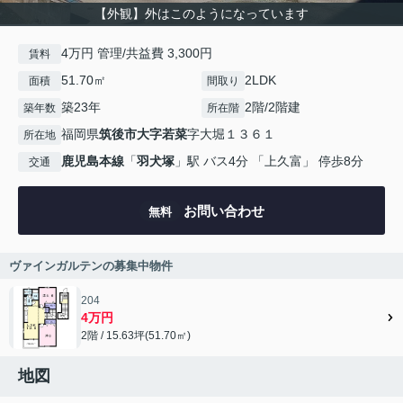
【外観】外はこのようになっています
4万円 管理/共益費 3,300円
賃料
51.70㎡
2LDK
面積
間取り
築23年
2階/2階建
築年数
所在階
福岡県
筑後市
大字若菜
字大堀１３６１
所在地
鹿児島本線
「
羽犬塚
」駅 バス4分 「上久富」 停歩8分
交通
お問い合わせ
無料
ヴァインガルテンの募集中物件
204
4万円
2階 / 15.63坪(51.70㎡)
地図