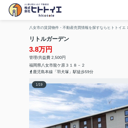
八女市の賃貸物件・不動産売買情報を探すならヒトトイエ
リトルガーデン
3.8万円
管理/共益費 2,500円
福岡県
八女市
龍ケ原
３１８－２
鹿児島本線「羽犬塚」駅徒歩59分
1
/
19