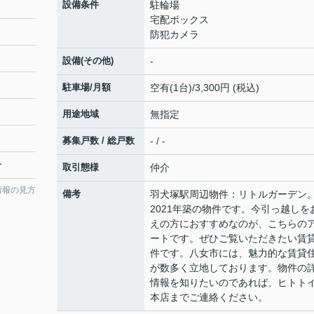
設備条件
駐輪場
宅配ボックス
防犯カメラ
設備(その他)
-
駐車場/月額
空有(1台)/3,300円 (税込)
用途地域
無指定
募集戸数 / 総戸数
- / -
分
取引態様
仲介
情報の見方
備考
羽犬塚駅周辺物件：リトルガーデン
2021年築の物件です。今引っ越しを
えの方におすすめなのが、こちらの
ートです。ぜひご覧いただきたい賃
件です。八女市には、魅力的な賃貸
が数多く立地しております。物件の
情報を知りたいのであれば、ヒトト
本店までご連絡ください。