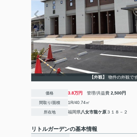
【外観】
物件の外観で
3.8万円
管理/共益費
2,500円
価格
1R/40.74㎡
間取り/面積
福岡県
八女市
龍ケ原
３１８－２
所在地
リトルガーデンの基本情報