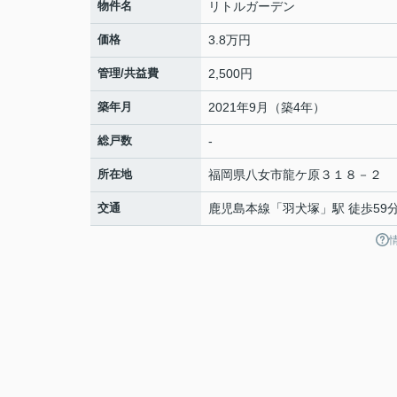
物件名
リトルガーデン
価格
3.8万円
管理/共益費
2,500円
築年月
2021年9月（築4年）
総戸数
-
所在地
福岡県
八女市
龍ケ原
３１８－２
交通
鹿児島本線
「
羽犬塚
」駅 徒歩59