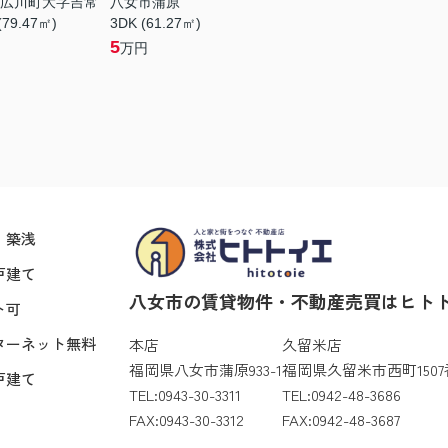
広川町大字吉常
八女市蒲原
(79.47㎡)
3DK (61.27㎡)
5
万円
・築浅
戸建て
八女市の賃貸物件・不動産売買はヒト
ト可
ターネット無料
本店
久留米店
福岡県八女市蒲原933-1
福岡県久留米市西町1507
戸建て
TEL:0943-30-3311
TEL:0942-48-3686
FAX:0943-30-3312
FAX:0942-48-3687