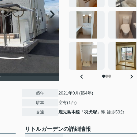
す
2021年9月(築4年)
築年
空有(1台)
駐車
鹿児島本線
「
羽犬塚
」駅 徒歩59分
交通
リトルガーデンの詳細情報