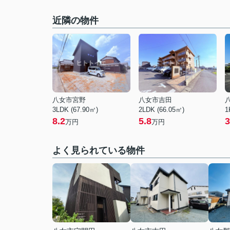
近隣の物件
八女市宮野
八女市吉田
3LDK (67.90㎡)
2LDK (66.05㎡)
1
8.2
5.8
3
万円
万円
よく見られている物件