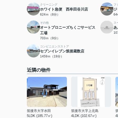
クリーニング
フ
ホワイト急便 西牟田谷川店
ジ
624ｍ（8分）
6
その他
ス
オートプロニーズちくごサービス
あ
工場
1
703ｍ（9分）
コンビニエンスストア
セブンイレブン筑後蔵数店
1459ｍ（19分）
近隣の物件
筑後市大字水田
筑後市大字上北島
5LDK (185.77㎡)
4LDK (102.67㎡)
4