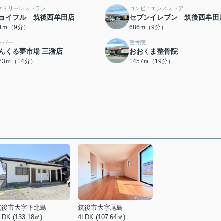
ァミリーレストラン
コンビニエンスストア
ョイフル 筑後西牟田店
セブンイレブン 筑後西牟田
44ｍ（9分）
686ｍ（9分）
ーパー
整骨院
んくる夢市場 三潴店
おおくま整骨院
073ｍ（14分）
1457ｍ（19分）
筑後市大字下北島
筑後市大字尾島
LDK (133.18㎡)
4LDK (107.64㎡)