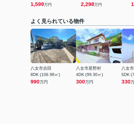
1,599
2,298
1
万円
万円
よく見られている物件
八女市吉田
八女市星野村
八女市
8DK (106.98㎡)
4DK (99.30㎡)
5DK (
990
300
330
万円
万円