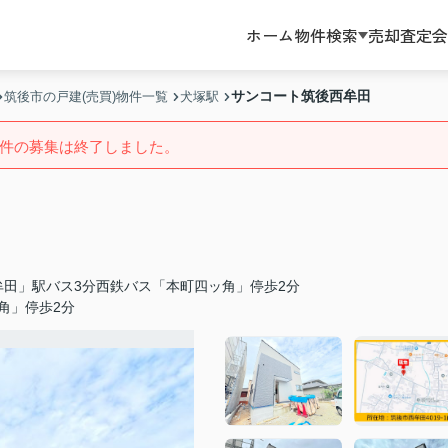
ホーム
物件検索
売却査定
会
サンコート筑後西牟田
筑後市の戸建(売買)物件一覧
犬塚駅
件の募集は終了しました。
牟田」駅バス3分西鉄バス「本町四ッ角」停歩2分
角」停歩2分