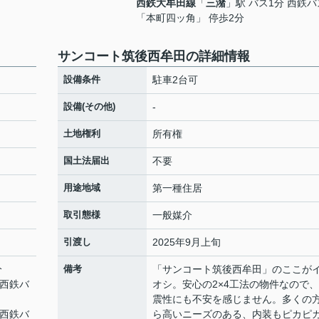
西鉄大牟田線
「
三潴
」駅 バス1分 西鉄バ
「本町四ッ角」 停歩2分
サンコート筑後西牟田の詳細情報
設備条件
駐車2台可
設備(その他)
-
土地権利
所有権
国土法届出
不要
用途地域
第一種住居
取引態様
一般媒介
引渡し
2025年9月上旬
分
備考
「サンコート筑後西牟田」のここが
 西鉄バ
オシ。安心の2×4工法の物件なので
震性にも不安を感じません。多くの
 西鉄バ
ら高いニーズのある、内装もピカピ