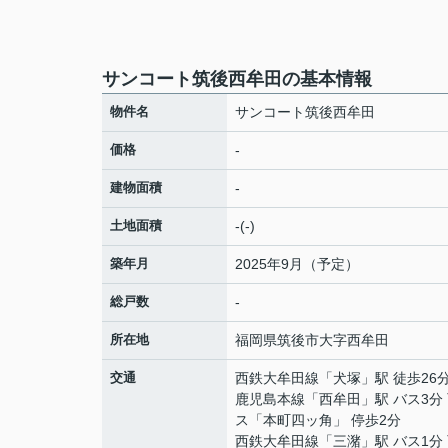
サンコート筑後西牟田の基本情報
物件名
サンコート筑後西牟田
価格
-
建物面積
-
土地面積
-(-)
築年月
2025年9月（予定）
総戸数
-
所在地
福岡県
筑後市
大字西牟田
交通
西鉄大牟田線
「
犬塚
」駅 徒歩26
鹿児島本線
「
西牟田
」駅 バス3分
ス「本町四ッ角」 停歩2分
西鉄大牟田線
「
三潴
」駅 バス1分