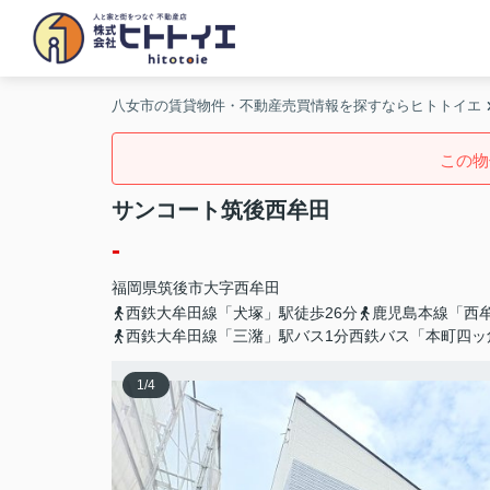
八女市の賃貸物件・不動産売買情報を探すならヒトトイエ
この物
サンコート筑後西牟田
-
福岡県
筑後市
大字西牟田
西鉄大牟田線「犬塚」駅徒歩26分
鹿児島本線「西
西鉄大牟田線「三潴」駅バス1分西鉄バス「本町四ッ
1
/
4