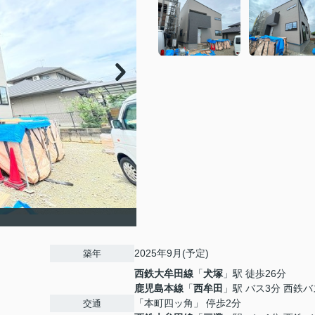
2025年9月(予定)
築年
西鉄大牟田線
「
犬塚
」駅 徒歩26分
鹿児島本線
「
西牟田
」駅 バス3分 西鉄バ
「本町四ッ角」 停歩2分
交通