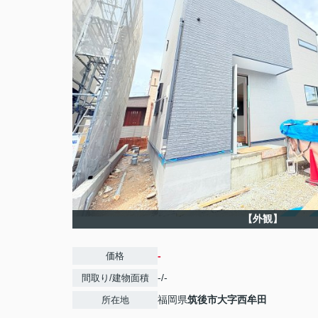
【外観】
-
価格
-/-
間取り/建物面積
福岡県
筑後市
大字西牟田
所在地