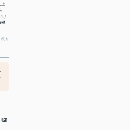
以上
ら
だけ
情報
の見方
も
し
川店