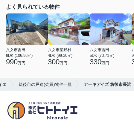
よく見られている物件
八女市吉田
八女市星野村
八女市吉田
8DK (106.98㎡)
4DK (99.30㎡)
5DK (73.71㎡)
9
990
300
330
万円
万円
万円
イエ
筑後市の戸建(売買)物件一覧
アーキデイズ 筑後市長浜
八女市の賃貸物件・不動産売買はヒトトイエ