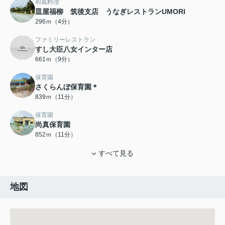
和風料理
皿屋福柳 筑後支店 うなぎレストランUMORI
296ｍ（4分）
ファミリーレストラン
すし大臣八女インター店
661ｍ（9分）
保育園
さくらんぼ保育園＊
839ｍ（11分）
保育園
尚真保育園
852ｍ（11分）
すべて見る
地図