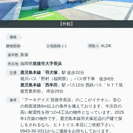
【外観】
-
価格
-
-(-)
4LDK
建物面積
土地面積
間取り
新築
築年数
福岡県
筑後市
大字長浜
所在地
鹿児島本線
「
羽犬塚
」駅 徒歩32分
交通
堀川バス「野村（福岡県）」バス停下車 徒歩8分
鹿児島本線
「
西牟田
」駅 バス12分 西鉄バス「ＮＴＴ筑
後営業所前」 停歩29分
「アーキデイズ 筑後市長浜」のここがイチオシ。安心
備考
の前面道路6m以上の条件を備えております。今注目の
高い耐震性を持つ2×4工法の物件となっています。2025
年1月築の物件です。鹿児島本線羽犬塚近辺の戸建て探
しをされるなら、ヒトトイエ 本店にご依頼下さい。
0943-30-3311からご連絡をお待ちしております。