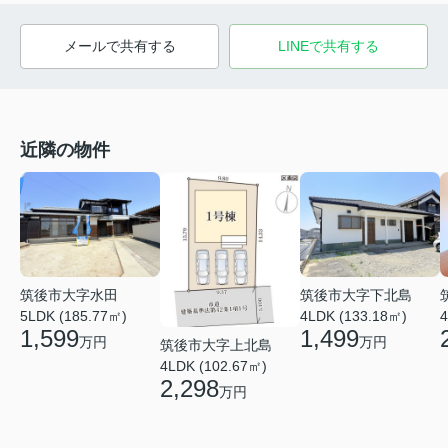
メールで共有する
LINEで共有する
近隣の物件
筑後市大字水田
筑後市大字下北島
5LDK (185.77㎡)
4LDK (133.18㎡)
4
1,599
1,499
万円
万円
筑後市大字上北島
4LDK (102.67㎡)
2,298
万円