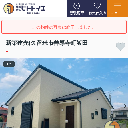
閲覧履歴
お気に入り
メニュー
この物件の募集は終了しました。
新築建売)久留米市善導寺町飯田
-
1
/
5