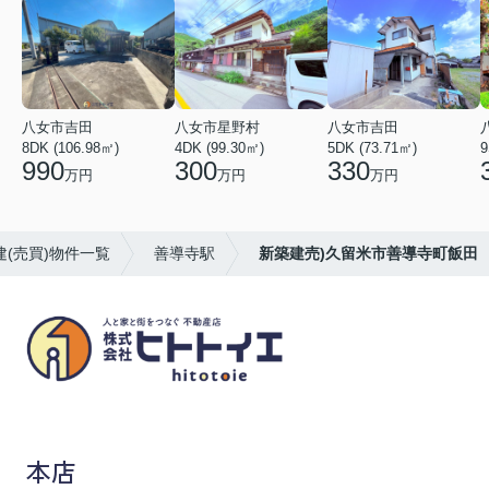
八女市吉田
八女市星野村
八女市吉田
8DK (106.98㎡)
4DK (99.30㎡)
5DK (73.71㎡)
9
990
300
330
万円
万円
万円
(売買)物件一覧
善導寺駅
新築建売)久留米市善導寺町飯田
八女市の賃貸物件・不動産売買はヒトトイエ
本店