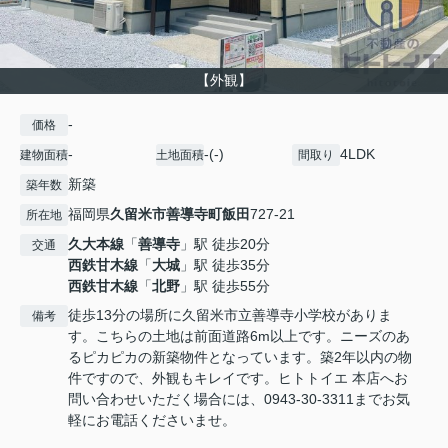
【外観】
-
価格
-
-(-)
4LDK
建物面積
土地面積
間取り
新築
築年数
福岡県
久留米市
善導寺町飯田
727-21
所在地
久大本線
「
善導寺
」駅 徒歩20分
交通
西鉄甘木線
「
大城
」駅 徒歩35分
西鉄甘木線
「
北野
」駅 徒歩55分
徒歩13分の場所に久留米市立善導寺小学校がありま
備考
す。こちらの土地は前面道路6m以上です。ニーズのあ
るピカピカの新築物件となっています。築2年以内の物
件ですので、外観もキレイです。ヒトトイエ 本店へお
問い合わせいただく場合には、0943-30-3311までお気
軽にお電話くださいませ。