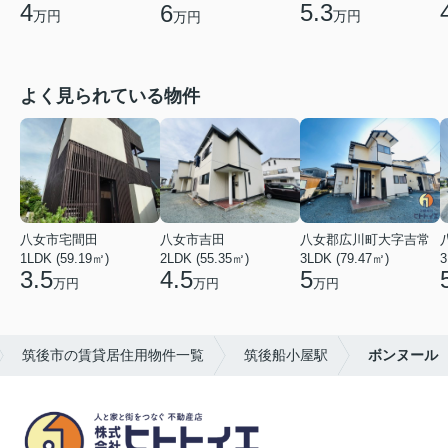
4
5.3
6
万円
万円
万円
よく見られている物件
八女市宅間田
八女市吉田
八女郡広川町大字吉常
1LDK (59.19㎡)
2LDK (55.35㎡)
3LDK (79.47㎡)
3
3.5
4.5
5
万円
万円
万円
筑後市の賃貸居住用物件一覧
筑後船小屋駅
ボンヌール