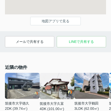
地図アプリで見る
メールで共有する
LINEで共有する
近隣の物件
筑後市大字徳久
筑後市大字鶴田
筑後市大字久富
2DK (39.74㎡)
3LDK (62.00㎡)
2
4DK (101.00㎡)