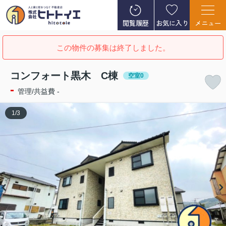
閲覧履歴
お気に入り
メニュー
この物件の募集は終了しました。
コンフォート黒木 C棟
空室0
-
管理/共益費 -
1
/
3