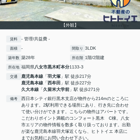
【外観】
- 管理/共益費 -
賃料
-
3LDK
面積
間取り
築28年
1階/2階建
築年数
所在階
福岡県
八女市
黒木町本分
1133-3
所在地
鹿児島本線
「
羽犬塚
」駅 徒歩217分
交通
鹿児島本線
「
西牟田
」駅 徒歩227分
久大本線
「
久留米大学前
」駅 徒歩271分
西日本シティ銀行黒木支店が物件から214mのところに
備考
あります。2駅利用できる場所にあり、行き先に合わせ
て使い分けができます。こちらの物件はアパートです。
こだわりポイント満載のコンフォート黒木 C棟。八女
市エリアの物件情報を数多く取り扱っております。出勤
が楽な鹿児島本線羽犬塚近くなら、ヒトトイエ 本店に
までお気軽にお問い合わせ下さい。