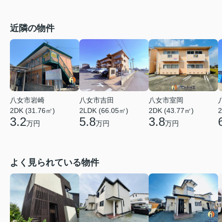
近隣の物件
八女市岩崎
八女市吉田
八女市室岡
2DK (31.76㎡)
2LDK (66.05㎡)
2DK (43.77㎡)
2
3.2
5.8
3.8
万円
万円
万円
よく見られている物件