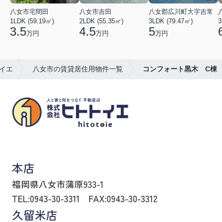
八女市宅間田
八女市吉田
八女郡広川町大字吉常
1LDK (59.19㎡)
2LDK (55.35㎡)
3LDK (79.47㎡)
3
3.5
4.5
5
万円
万円
万円
イエ
八女市の賃貸居住用物件一覧
コンフォート黒木 C棟
八女市の賃貸物件・不動産売買はヒトトイエ
本店
福岡県八女市蒲原933-1
TEL:0943-30-3311
FAX:0943-30-3312
久留米店