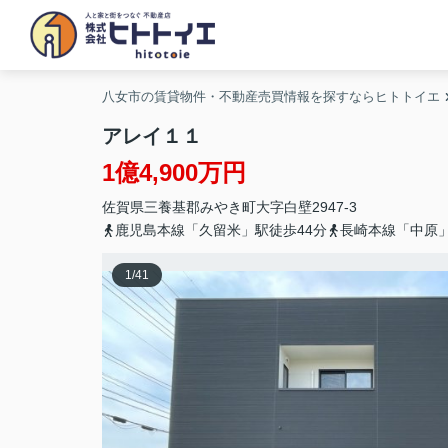
八女市の賃貸物件・不動産売買情報を探すならヒトトイエ
アレイ１１
1億4,900万円
佐賀県
三養基郡みやき町
大字白壁
2947-3
鹿児島本線「久留米」駅徒歩44分
長崎本線「中原」
1
/
41