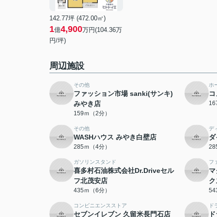
142.77坪 (472.00㎡)
1
4,900
億
万円(104.36万
円/坪)
周辺施設
その他
ホ
ファッション市場 sanki(サンキ)
コ
みやき店
1
159ｍ（2分）
その他
デ
WASHハウス みやき白壁店
ダ
285ｍ（4分）
2
ガソリンスタンド
フ
喜多村石油株式会社Dr.Driveセル
マ
フ北茂安店
ク
435ｍ（6分）
5
コンビニエンスストア
ド
セブンイレブン 久留米長門石店
ド