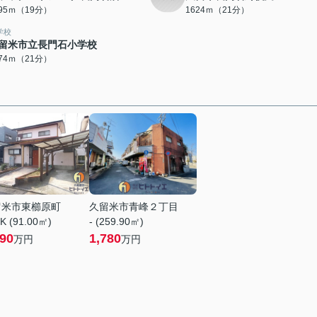
495ｍ（19分）
1624ｍ（21分）
学校
留米市立長門石小学校
674ｍ（21分）
留米市東櫛原町
久留米市青峰２丁目
K (91.00㎡)
- (259.90㎡)
590
1,780
万円
万円