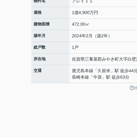
物件名
アレイ１１
価格
1億4,900万円
建物面積
472.00㎡
築年月
2024年2月（築2年）
総戸数
1戸
所在地
佐賀県
三養基郡みやき町
大字白壁
交通
鹿児島本線
「
久留米
」駅 徒歩44
長崎本線
「
中原
」駅 徒歩63分