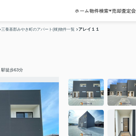
ホーム
物件検索
売却査定
会
アレイ１１
三養基郡みやき町のアパート(棟)物件一覧
駅徒歩63分