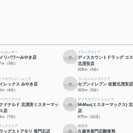
ームセンター
ドラッグストア
メリパワーみやき店
ディスカウントドラッグ コ
67ｍ（3分）
北茂安店
226ｍ（3分）
ィスカウントショップ
コンビニエンスストア
イレックス みやき店
セブンイレブン 佐賀北茂安店
85ｍ（4分）
323ｍ（5分）
ァーストフード
ディスカウントショップ
クドナルド 北茂安ミスターマッ
MrMax(ミスターマックス) 
ス店
店
43ｍ（7分）
875ｍ（11分）
ラッグストア
郵便局
ラッグストアモリ 長門石店
久留米長門石郵便局