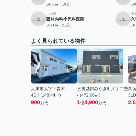
1450ｍ（19分）
1
小児科
小
西村内科小児科医院
久
1671ｍ（21分）
1
よく見られている物件
大川市大字下青木
三養基郡みやき町大字白壁
久
4DK (148.44㎡)
- (472.00㎡)
3LD
900
1
4,900
2,
万円
億
万円