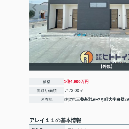
【外観】
1億4,900万円
価格
-/472.00㎡
間取り/面積
佐賀県
三養基郡みやき町
大字白壁
29
所在地
アレイ１１の基本情報