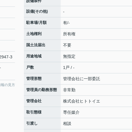
設備条件
設備(その他)
-
駐車場/月額
有/-
土地権利
所有権
国土法届出
不要
用途地域
無指定
2947-3
戸数
1戸 / -
分
管理形態
管理会社に一部委託
情報の見方
管理員の勤務形態
非常勤
管理会社
株式会社ヒトトイエ
取引態様
専任媒介
引渡し
相談