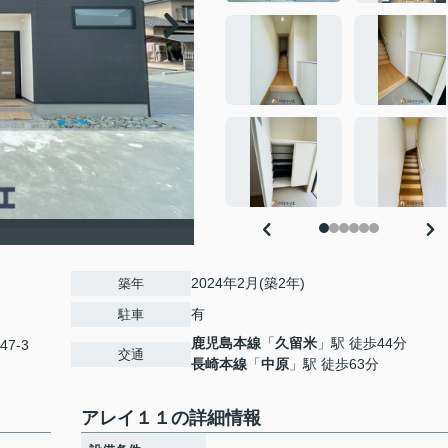
2024年2月(築2年)
築年
有
駐車
鹿児島本線
「
久留米
」駅 徒歩44分
47-3
交通
長崎本線
「
中原
」駅 徒歩63分
アレイ１１の詳細情報