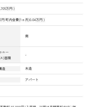
705万円 )
万円 町内会費(1ヵ月)0.04万円 )
南
コニー
-
ラス)面積
木造
構造
アパート