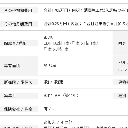
合計1.705万円 ( 内訳：消毒施工代(入居時のみ)1.
その他初期費用
合計0.26万円 ( 内訳：２台目駐車場(1ヵ月)0.22
その他月額費用
2LDK
LDK 13.2帖 1室
/
洋室 5.1帖 1室
/
間取り/詳細
向き
洋室 5.3帖 1室
バル
59.34㎡
専有面積
(テ
2階 / 2階建
所在階 / 階建て
建物
2011年9月（築14年）
築年月
種別
有 / -
保険会社 / 料金
必加入 / その他