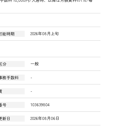
料 10,000円/入居時、以降は月額賃料の1％/毎
2026年08月上旬
可能時期
一般
区分
-
事務手数料
-
賃
103639804
番号
2026年08月06日
更新日