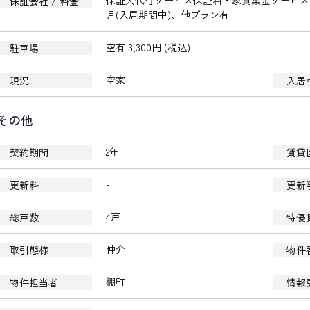
保証人代行サービス保証料・家賃集金サービス手数
保証会社 / 料金
月(入居期間中)、他プラン有
空有 3,300円 (税込)
駐車場
空家
現況
入居
その他
2年
契約期間
賃貸
-
更新料
更新
4戸
総戸数
特優
仲介
取引態様
物件
棚町
物件担当者
情報