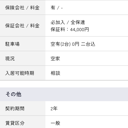
保険会社 / 料金
有 / -
必加入 / 全保連
保証会社 / 料金
保証料：44,000円
駐車場
空有(2台) 0円 二台込
現況
空家
入居可能時期
相談
その他
契約期間
2年
賃貸区分
一般