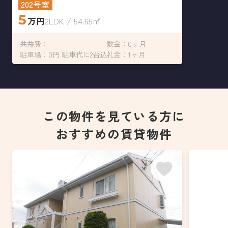
202号室
5
万円
2LDK / 54.65㎡
共益費：-
敷金：0ヶ月
駐車場：0円 駐車代に2台込
礼金：1ヶ月
この物件を見ている方に
おすすめの賃貸物件