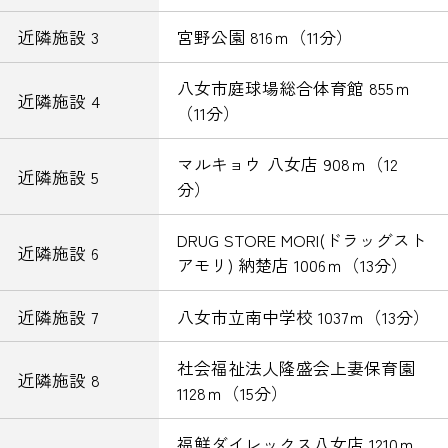
近隣施設 3
宮野公園 816ｍ（11分）
八女市庭球場総合体育館 855ｍ
近隣施設 4
（11分）
マルキョウ 八女店 908ｍ（12
近隣施設 5
分）
DRUG STORE MORI(ドラッグスト
近隣施設 6
アモリ) 納楚店 1006ｍ（13分）
近隣施設 7
八女市立南中学校 1037ｍ（13分）
社会福祉法人隆盛会上妻保育園
近隣施設 8
1128ｍ（15分）
福鮮ダイレックス八女店 1210ｍ