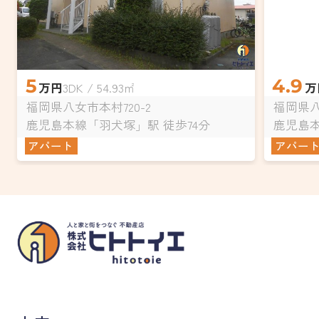
5
4.9
万円
3DK / 54.93㎡
万
福岡県八女市本村720-2
福岡県八
鹿児島本線「羽犬塚」駅 徒歩74分
鹿児島本
アパート
アパー
八女市の賃貸物件・不動産売買はヒトトイエ