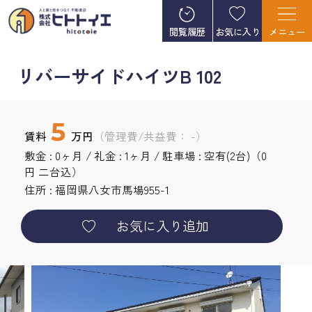
閲覧履歴
お気に入り
メニュー
リバーサイドハイツB 102
5
賃料
万円
（管理費/共益費： -）
敷金 : 0ヶ月 / 礼金 : 1ヶ月 / 駐車場 : 空有(2台)（0
円 二台込）
住所 : 福岡県
八女市
馬場
955-1
お気に入り追加