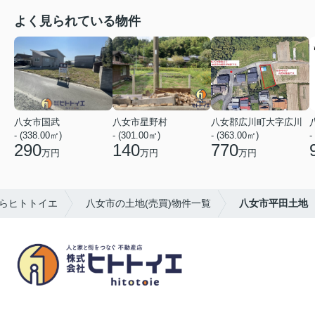
よく見られている物件
八女市国武
八女市星野村
八女郡広川町大字広川
- (338.00㎡)
- (301.00㎡)
- (363.00㎡)
-
290
140
770
万円
万円
万円
らヒトトイエ
八女市の土地(売買)物件一覧
八女市平田土地
八女市の賃貸物件・不動産売買はヒトトイエ