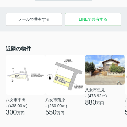
メールで共有する
LINEで共有する
近隣の物件
八女市忠見
- (473.92㎡)
八女市平田
八女市蒲原
880
万円
- (438.00㎡)
- (260.00㎡)
-
300
550
万円
万円