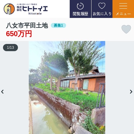
閲覧履歴
お気に入り
メニュー
八女市平田土地
募集1
650万円
1
/
13