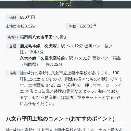
【外観】
650万円
価格
423.22㎡
128.02坪
土地面積
坪数
福岡県
八女市
平田
478番3
所在地
鹿児島本線
「
羽犬塚
」駅 バス12分 堀川バス「後ノ
交通
江」 停歩4分
久大本線
「
久留米高校前
」駅 バス31分 西鉄バス「福島
（福岡県）」 停歩22分
徒歩4分の場所に八女市立上妻小学校があります。100
備考
坪以上の土地ですので、用途も様々なものが検討できま
す。土地面積は423.22㎡(公簿)で一押しです。ヒトトイ
エ 本店には知識と経験の豊富なスタッフが揃っており
ます。ぜひ不動産探しは親切丁寧をモットーとする当社
にお任せください。
八女市平田土地のコメント(おすすめポイント)
徒歩4分の場所に八女市立上妻小学校があります。土地の購入を