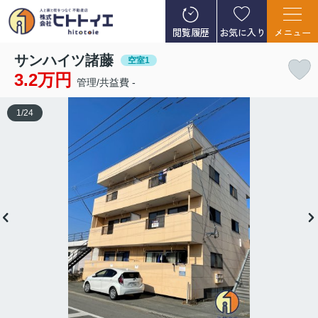
閲覧履歴
お気に入り
メニュー
サンハイツ諸藤
空室1
3.2万円
管理/共益費 -
1
/
24