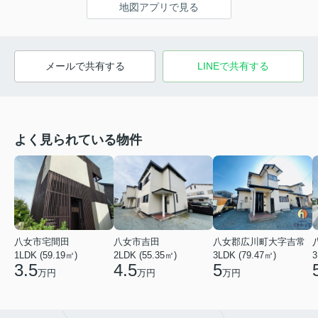
地図アプリで見る
メールで共有する
LINEで共有する
よく見られている物件
八女市宅間田
八女市吉田
八女郡広川町大字吉常
1LDK (59.19㎡)
2LDK (55.35㎡)
3LDK (79.47㎡)
3
3.5
4.5
5
万円
万円
万円