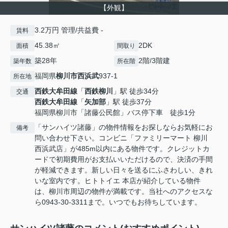
【外観】
3.2万円 管理/共益費 -
賃料
45.38㎡
2DK
面積
間取り
築28年
2階/3階建
築年数
所在階
福岡県
柳川市
西浜武
937-1
所在地
西鉄大牟田線
「
西鉄柳川
」駅 徒歩34分
交通
西鉄大牟田線
「
矢加部
」駅 徒歩37分
福岡県柳川市「諸藤公民館」バス停下車 徒歩1分
「サンハイツ諸藤」の物件情報をお探しならお気軽にお
備考
問い合わせ下さい。コンビニ「ファミリーマート 柳川
西浜武店」が485m以内にある物件です。クレジットカ
ードで初期費用がお支払いいただけるので、決済の手間
が軽減できます。新しい日々を送るにふさわしい、きれ
いな室内です。ヒトトイエ 本店が紹介している物件
は、柳川市周辺の物件が満載です。当社へのアクセスな
ら0943-30-3311まで。いつでもお待ちしています。