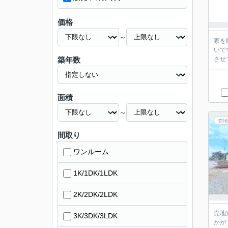
価格
～
家を
いで
築年数
面積
～
売地
間取り
ワンルーム
1K/1DK/1LDK
2K/2DK/2LDK
売地
3K/3DK/3LDK
かが