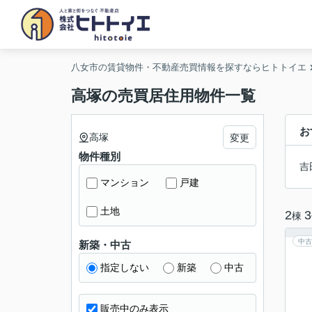
八女市の賃貸物件・不動産売買情報を探すならヒトトイエ
高塚の売買居住用物件一覧
お
高塚
変更
物件種別
吉
マンション
戸建
土地
2
3
棟
中古
新築・中古
指定しない
新築
中古
販売中のみ表示