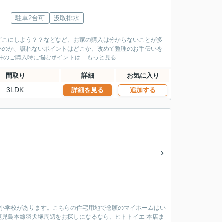
駐車2台可
汲取排水
どこにしよう？？などなど、お家の購入は分からないことが多
いのか、譲れないポイントはどこか、改めて整理のお手伝いを
だく中で、お客様に合ったお家と暮らしのご提案をさせていただきます！ 物件のご購入時に悩むポイントは...
もっと見る
間取り
詳細
お気に入り
3LDK
詳細を見る
追加する
河小学校があります。こちらの住宅用地で念願のマイホームはい
児島本線羽犬塚周辺をお探しになるなら、ヒトトイエ 本店ま