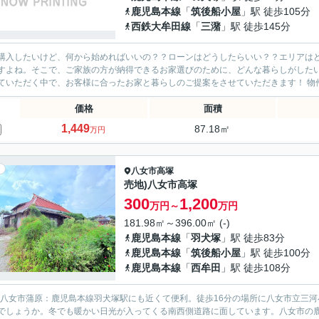
鹿児島本線
「
筑後船小屋
」駅 徒歩105分
西鉄大牟田線
「
三潴
」駅 徒歩145分
購入したいけど、何から始めればいいの？？ローンはどうしたらいい？？エリアは
すよね。そこで、ご家族の方が納得できるお家選びのために、どんな暮らしがした
させていた
価格
面積
1,449
87.18㎡
万円
八女市
高塚
売地)八女市高塚
300
1,200
万円～
万円
181.98㎡～396.00㎡ (-)
鹿児島本線
「
羽犬塚
」駅 徒歩83分
鹿児島本線
「
筑後船小屋
」駅 徒歩100分
鹿児島本線
「
西牟田
」駅 徒歩108分
)八女市蒲原：鹿児島本線羽犬塚駅にも近くて便利。徒歩16分の場所に八女市立三
でしょうか。冬でも暖かい日光が入ってくる南西側道路に面しています。八女市の鹿