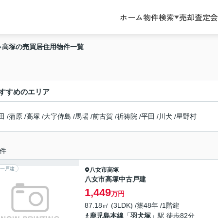
ホーム
物件検索
売却査定
会
高塚の売買居住用物件一覧
すすめのエリア
田
/
蒲原
/
高塚
/
大字侍島
/
馬場
/
前古賀
/
祈祷院
/
平田
/
川犬
/
星野村
件
一戸建
八女市
高塚
八女市高塚中古戸建
1,449
万円
87.18㎡ (3LDK) /築48年 /1階建
鹿児島本線
「
羽犬塚
」駅 徒歩82分